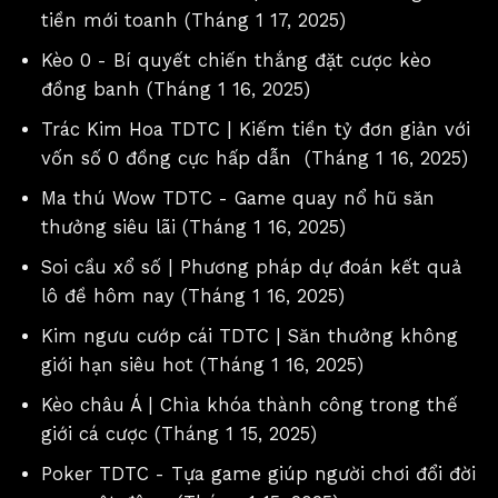
tiền mới toanh
(Tháng 1 17, 2025)
Kèo 0 - Bí quyết chiến thắng đặt cược kèo
đồng banh
(Tháng 1 16, 2025)
Trác Kim Hoa TDTC | Kiếm tiền tỷ đơn giản với
vốn số 0 đồng cực hấp dẫn
(Tháng 1 16, 2025)
Ma thú Wow TDTC - Game quay nổ hũ săn
thưởng siêu lãi
(Tháng 1 16, 2025)
Soi cầu xổ số | Phương pháp dự đoán kết quả
lô đề hôm nay
(Tháng 1 16, 2025)
Kim ngưu cướp cái TDTC | Săn thưởng không
giới hạn siêu hot
(Tháng 1 16, 2025)
Kèo châu Á | Chìa khóa thành công trong thế
giới cá cược
(Tháng 1 15, 2025)
Poker TDTC - Tựa game giúp người chơi đổi đời