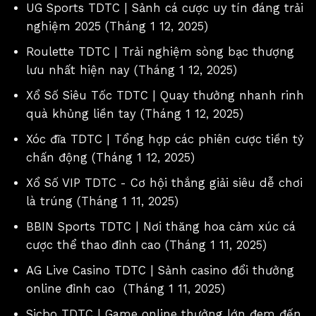
UG Sports TDTC | Sảnh cá cược uy tín đáng trải
nghiệm 2025
(Tháng 1 12, 2025)
Roulette TDTC | Trải nghiệm sòng bạc thượng
lưu nhất hiện nay
(Tháng 1 12, 2025)
Xổ Số Siêu Tốc TDTC | Quay thưởng nhanh rinh
quà khủng liền tay
(Tháng 1 12, 2025)
Xóc đĩa TDTC | Tổng hợp các phiên cược tiền tỷ
chấn động
(Tháng 1 12, 2025)
Xổ Số VIP TDTC - Cơ hội thắng giải siêu dễ chơi
là trúng
(Tháng 1 11, 2025)
BBIN Sports TDTC | Nơi thăng hoa cảm xúc cá
cược thể thao đỉnh cao
(Tháng 1 11, 2025)
AG Live Casino TDTC | Sảnh casino đổi thưởng
online đỉnh cao
(Tháng 1 11, 2025)
Sicbo TDTC | Game online thưởng lớn đem đến