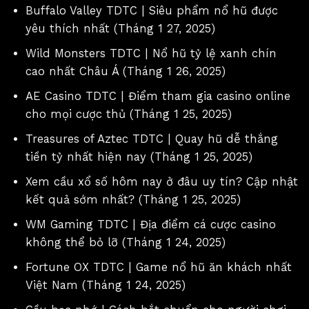
Buffalo Valley TDTC | Siêu phẩm nổ hũ được
yêu thích nhất
(Tháng 1 27, 2025)
Wild Monsters TDTC | Nổ hũ tỷ lệ xanh chín
cao nhất Châu Á
(Tháng 1 26, 2025)
AE Casino TDTC | Điểm tham gia casino online
cho mọi cược thủ
(Tháng 1 25, 2025)
Treasures of Aztec TDTC | Quay hũ dễ thắng
tiền tỷ nhất hiện nay
(Tháng 1 25, 2025)
Xem cầu xổ số hôm nay ở đâu uy tín? Cập nhật
kết quả sớm nhất?
(Tháng 1 25, 2025)
WM Gaming TDTC | Địa điểm cá cược casino
không thể bỏ lỡ
(Tháng 1 24, 2025)
Fortune OX TDTC | Game nổ hũ ăn khách nhất
Việt Nam
(Tháng 1 24, 2025)