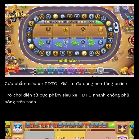
Cực phẩm siêu xe TDTC | Giải trí đa dạng nền tảng online
Trò chơi điện tử cực phẩm siêu xe TDTC nhanh chóng phủ
sóng trên toàn...