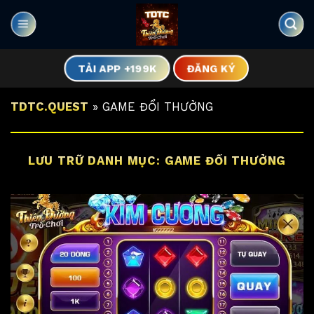
Chuyển
đến
nội
dung
TẢI APP +199K
ĐĂNG KÝ
TDTC.QUEST
»
GAME ĐỔI THƯỞNG
LƯU TRỮ DANH MỤC:
GAME ĐỔI THƯỞNG