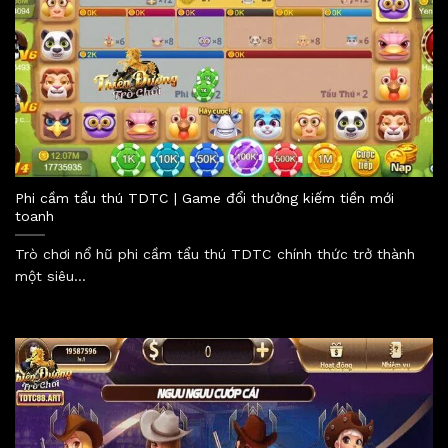
Phi cầm tẩu thú TDTC | Game đổi thưởng kiếm tiền mới
toanh
Trò chơi nổ hũ phi cầm tẩu thú TDTC chính thức trở thành
một siêu...