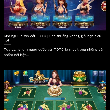
Kim ngưu cướp cái TDTC | Săn thưởng không giới hạn siêu
hot
Tựa game kim ngưu cướp cái TDTC là một trong những sản
phẩm nổi bật...