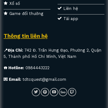
Xổ số
Liên hệ
Game đổi thưởng
Tải app
Thông tin liên hệ
📍Địa Chỉ:
742 Đ. Trần Hưng Đạo, Phường 2, Quận
5, Thành phố Hồ Chí Minh, Việt Nam
☎️ Hotline:
0984443222
💌 Email:
tdtcquest@gmail.com