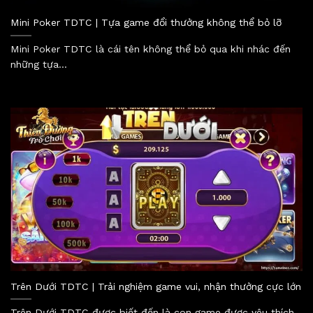
Mini Poker TDTC | Tựa game đổi thưởng không thể bỏ lỡ
Mini Poker TDTC là cái tên không thể bỏ qua khi nhác đến
những tựa...
Trên Dưới TDTC | Trải nghiệm game vui, nhận thưởng cực lớn
Trên Dưới TDTC được biết đến là con game được yêu thích