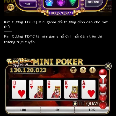
Kim Cương TDTC | Mini game đổi thưởng đỉnh cao cho bet
thủ
Kim Cương TDTC là mini game nổ đình nổi đám trên thị
trường trực tuyến...