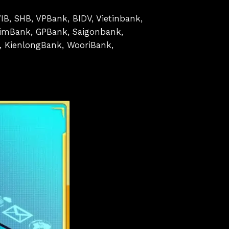
IB, SHB, VPBank, BIDV, Vietinbank,
imBank, GPBank, Saigonbank,
 KienlongBank, WooriBank,