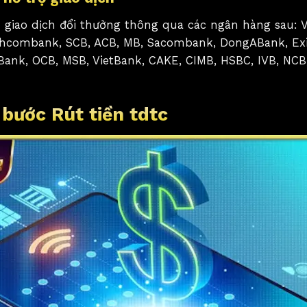
n giao dịch đổi thưởng thông qua các ngân hàng sau: V
chcombank, SCB, ACB, MB, Sacombank, DongABank, Ex
nk, OCB, MSB, VietBank, CAKE, CIMB, HSBC, IVB, NCB,
 bước Rút tiền tdtc