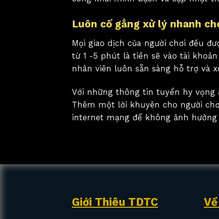
Luôn cố gắng xử lý nhanh c
Mọi giao dịch của người chơi đều đ
từ 1 -5 phút là tiền sẽ vào tài khoả
nhân viên luôn sẵn sàng hỗ trợ và x
Với những thông tin tuyển hy vọng
Thêm một lời khuyên cho người chơi
internet mạng để không ảnh hưởng đ
Giới Thiêu TDTC
Về