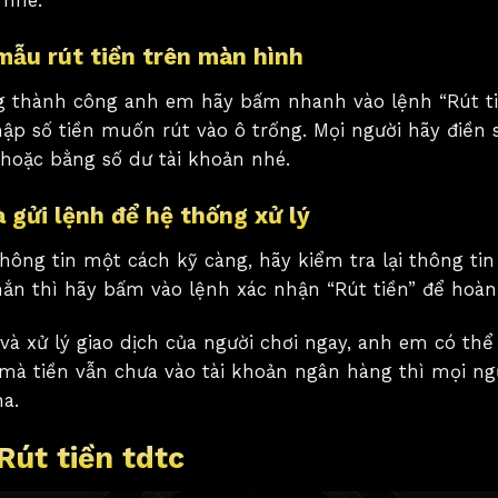
 nhé.
mẫu rút tiền trên màn hình
ng thành công anh em hãy bấm nhanh vào lệnh “Rút tiề
ập số tiền muốn rút vào ô trống. Mọi người hãy điền
 hoặc bằng số dư tài khoản nhé.
 gửi lệnh để hệ thống xử lý
thông tin một cách kỹ càng, hãy kiểm tra lại thông t
hắn thì hãy bấm vào lệnh xác nhận “Rút tiền” để hoàn
và xử lý giao dịch của người chơi ngay, anh em có thể
 mà tiền vẫn chưa vào tài khoản ngân hàng thì mọi ngư
ha.
Rút tiền tdtc