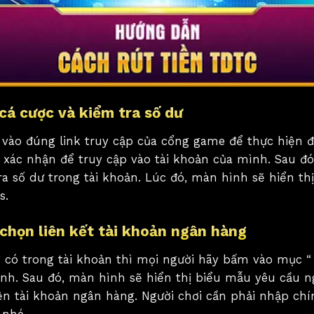
cá cược và kiểm tra số dư
vào đúng link truy cập của cổng game để thực hiện đ
 xác nhận để truy cập vào tài khoản của mình. Sau đó
 số dư trong tài khoản. Lúc đó, màn hình sẽ hiển thị 
us.
 chọn liên kết tài khoản ngân hàng
g có trong tài khoản thì mọi người hãy bấm vào mục “
ình. Sau đó, màn hình sẽ hiển thị biểu mẫu yêu cầu n
iện tài khoản ngân hàng. Người chơi cần phải nhập ch