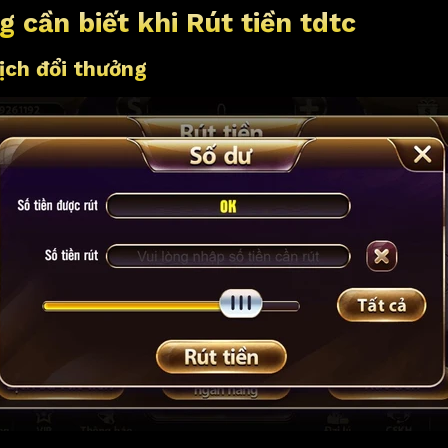
g cần biết khi Rút tiền tdtc
dịch đổi thưởng