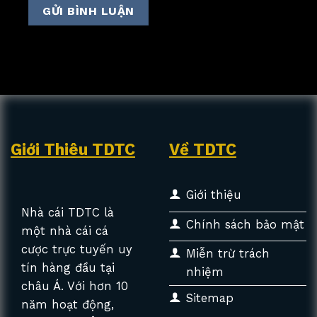
Giới Thiêu TDTC
Về TDTC
Giới thiệu
Nhà cái TDTC là
Chính sách bảo mật
một nhà cái cá
cược trực tuyến uy
Miễn trừ trách
tín hàng đầu tại
nhiệm
châu Á. Với hơn 10
Sitemap
năm hoạt động,