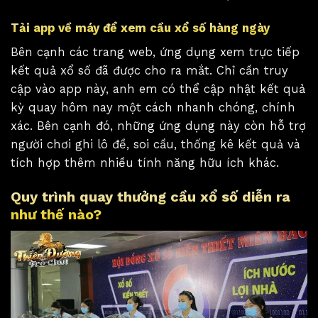
Tải app về máy để xem cầu xổ số hàng ngày
Bên cạnh các trang web, ứng dụng xem trực tiếp
kết quả xổ số đã được cho ra mắt. Chỉ cần truy
cập vào app này, anh em có thể cập nhật kết quả
kỳ quay hôm nay một cách nhanh chóng, chính
xác. Bên cạnh đó, những ứng dụng này còn hỗ trợ
người chơi ghi lô đề, soi cầu, thống kê kết quả và
tích hợp thêm nhiều tính năng hữu ích khác.
Quy trình quay thưởng cầu xổ số diễn ra
như thế nào?