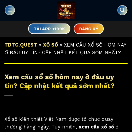
Chuyển
đến
nội
dung
TẢI APP +199K
ĐĂNG KÝ
TDTC.QUEST
»
XỔ SỐ
»
XEM CẦU XỔ SỐ HÔM NAY
Ở ĐÂU UY TÍN? CẬP NHẬT KẾT QUẢ SỚM NHẤT?
Xem cầu xổ số hôm nay ở đâu uy
tín? Cập nhật kết quả sớm nhất?
Xổ số kiến thiết Việt Nam được tổ chức quay
thưởng hàng ngày. Tuy nhiên,
xem cầu xổ số
ở