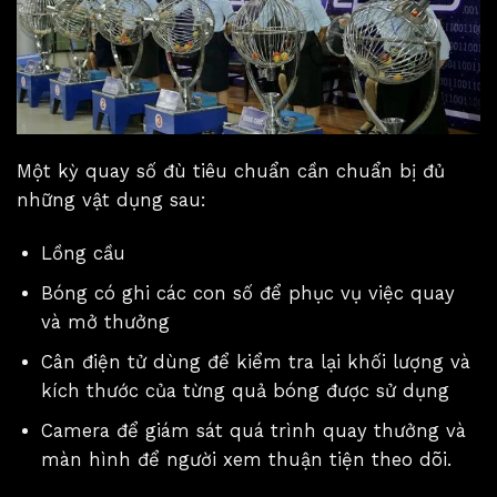
Một kỳ quay số đù tiêu chuẩn cần chuẩn bị đủ
những vật dụng sau:
Lồng cầu
Bóng có ghi các con số để phục vụ việc quay
và mở thưởng
Cân điện tử dùng để kiểm tra lại khối lượng và
kích thước của từng quả bóng được sử dụng
Camera để giám sát quá trình quay thưởng và
màn hình để người xem thuận tiện theo dõi.