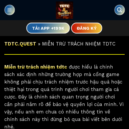
Chuyển
đến
nội
dung
TẢI APP +199K
ĐĂNG KÝ
TDTC.QUEST
»
MIỄN TRỪ TRÁCH NHIỆM TDTC
Miễn trừ trách nhiệm tdtc
được hiểu là chính
sách xác định những trường hợp mà cổng game
không phải chịu trách nhiệm trước hậu quả hoặc
thiệt hại trong quá trình người chơi tham gia cá
cược. Đây là chính sách quan trọng người chơi
cần phải nắm rõ để bảo vệ quyền lợi của mình. Vì
vậy, nếu anh em chưa có nhiều thông tin về
chính sách này thì đừng bỏ qua bài viết bên dưới
nhé.