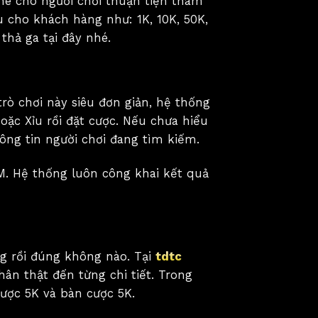
ine cho người chơi thuận tiện tham
 cho khách hàng như: 1K, 10K, 50K,
thả ga tại đây nhé.
rò chơi này siêu đơn giản, hệ thống
hoặc Xỉu rồi đặt cược. Nếu chưa hiểu
ông tin người chơi đang tìm kiếm.
1M. Hệ thống luôn công khai kết quả
g rồi đúng không nào. Tại
tdtc
ân thật đến từng chi tiết. Trong
ược 5K và bàn cược 5K.