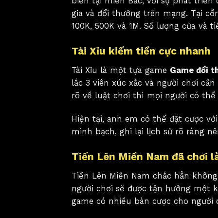
biến tại miền Bắc, với sự phát triể
gia và đổi thưởng trên mạng. Tại c
100K, 500K và 1M. Số lượng cửa và t
Tài Xỉu kiếm tiền cực nhanh
Tài Xỉu là một tựa game
Game đổi t
lắc 3 viên xúc xắc và người chơi cần
rõ về luật chơi thì mọi người có th
Hiện tại, anh em có thể đặt cược vớ
minh bạch, ghi lại lịch sử rõ ràng 
Tiến Lên Miền Nam đã chơi l
Tiến Lên Miền Nam chắc hẳn không 
người chơi sẽ được tận hưởng một kh
game có nhiều bàn cược cho người c