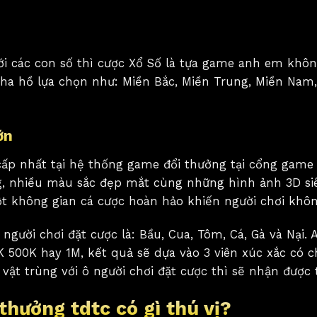
 các con số thì cược Xổ Số là tựa game anh em khôn
ha hồ lựa chọn như: Miền Bắc, Miền Trung, Miền Nam, X
ớn
ấp nhất tại hệ thống game đổi thưởng tại cổng game
ng, nhiều màu sắc đẹp mắt cùng những hình ảnh 3D s
t không gian cá cược hoàn hảo khiến người chơi khôn
người chơi đặt cược là: Bầu, Cua, Tôm, Cá, Gà và Nại
K 500K hay 1M, kết quả sẽ dựa vào 3 viên xúc xắc có 
vật trùng với ô người chơi đặt cược thì sẽ nhận được 
thưởng tdtc có gì thú vị?