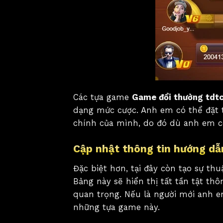
Các tựa game
Game đổi thưởng tdt
dạng mức cược. Anh em có thể đặt ti
chính của mình, do đó dù anh em có
Cập nhật thông tin hướng dẫn
Đặc biệt hơn, tại đây còn tạo sự thu
Bảng này sẽ hiển thị tất tần tật th
quan trọng. Nếu là người mới anh em
những tựa game này.