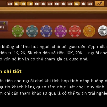
c
không chỉ thu hút người chơi bởi giao diện đẹp mắt
ền từ 1K, 2K, 5K cho đến số tiền 10K, 20K,… người chơ
 vốn số ít vẫn có thể tham gia cá cược nhé.
 chi tiết
ận tiện cho người chơi khi tích hợp tính năng hướng dẫ
ông tin khách hàng quan tâm như: luật chơi, quy định
 chỉ cần tham khảo sơ qua là có thể tự tin trải nghi