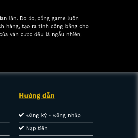
ian lận. Do đó, cổng game luôn
ch hàng, tạo ra tính công bằng cho
của ván cược đều là ngẫu nhiên,
Hướng dẫn
Đăng ký - Đăng nhập
Nạp tiền