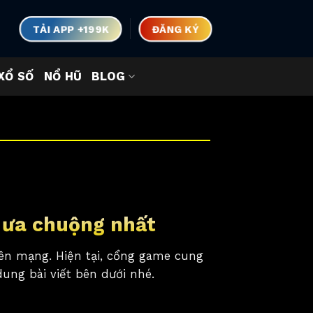
TẢI APP +199K
ĐĂNG KÝ
XỔ SỐ
NỔ HŨ
BLOG
c ưa chuộng nhất
rên mạng. Hiện tại, cổng game cung
ung bài viết bên dưới nhé.