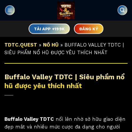
Chuyển
đến
nội
dung
TẢI APP +199K
ĐĂNG KÝ
TDTC.QUEST
»
NỔ HŨ
»
BUFFALO VALLEY TDTC |
SIÊU PHẨM NỔ HŨ ĐƯỢC YÊU THÍCH NHẤT
Buffalo Valley TDTC | Siêu phẩm nổ
hũ được yêu thích nhất
Buffalo Valley TDTC
nổi lên nhờ sở hữu giao diện
đẹp mắt và nhiều mức cược đa dạng cho người