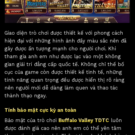
Giao diện trò chơi được thiết kế với phong cách
hiện đại với những hình ảnh đầy màu sắc nên đã
gây được ấn tượng mạnh cho người chơi. Khi
tham gia anh em như được lạc vào một không
gian giải trí đẳng cấp quốc tế. Không chỉ thế bố
cục của game còn được thiết kế tinh tế, những
tính năng quan trọng đều được hiển thị rõ ràng
nên người mới dễ dàng làm quen và thao tác
thành thạo ngay.
Tính bảo mật cực kỳ an toàn
Bảo mật của trò chơi
Buffalo Valley TDTC
luôn
được đánh giá cao nên anh em có thể yên tâm