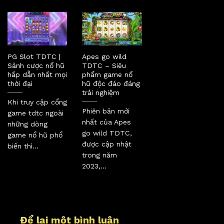
PG Slot TDTC |
Apes go wild
Sảnh cược nổ hũ
TDTC – Siêu
hấp dẫn nhất mọi
phẩm game nổ
thời đại
hũ độc đáo đáng
trải nghiệm
Khi truy cập cổng
Phiên bản mới
game tdtc ngoài
nhất của Apes
những dòng
go wild TDTC,
game nổ hũ phổ
được cập nhật
biến thì...
trong năm
2023,...
Để lại một bình luận