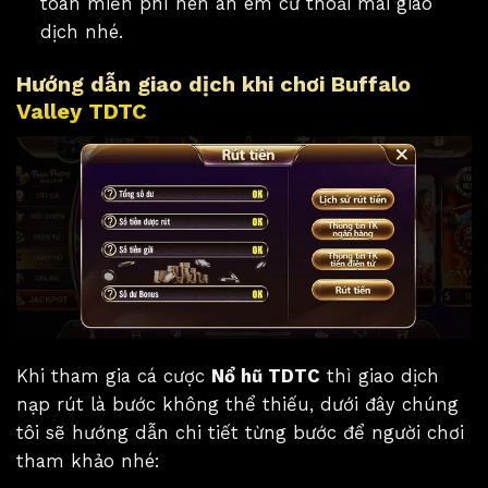
toàn miễn phí nên ah em cứ thoải mái giao
dịch nhé.
Hướng dẫn giao dịch khi chơi Buffalo
Valley TDTC
Khi tham gia cá cược
Nổ hũ TDTC
thì giao dịch
nạp rút là bước không thể thiếu, dưới đây chúng
tôi sẽ hướng dẫn chi tiết từng bước để người chơi
tham khảo nhé: