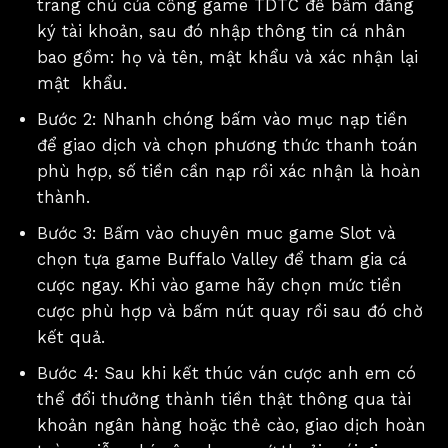
trang chủ của cổng game TDTC để bấm đăng
ký tài khoản, sau đó nhập thông tin cá nhân
bao gồm: họ và tên, mật khẩu và xác nhận lại
mật khẩu.
Bước 2: Nhanh chóng bấm vào mục nạp tiền
để giao dịch và chọn phương thức thanh toán
phù hợp, số tiền cần nạp rồi xác nhận là hoàn
thành.
Bước 3: Bấm vào chuyên muc game Slot và
chọn tựa game Buffalo Valley để tham gia cá
cược ngay. Khi vào game hãy chọn mức tiền
cược phù hợp và bấm nút quay rồi sau đó chờ
kết quả.
Bước 4: Sau khi kết thúc ván cược anh em có
thể đổi thưởng thành tiền thật thông qua tài
khoản ngân hàng hoặc thẻ cào, giao dịch hoàn