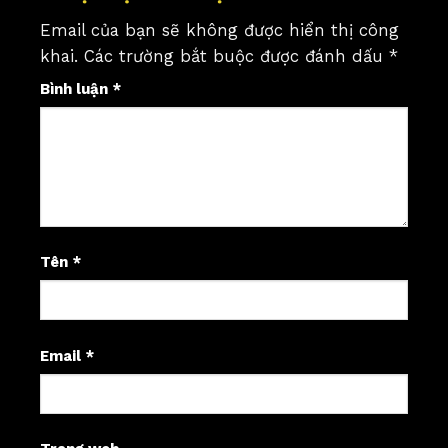
Email của bạn sẽ không được hiển thị công
khai.
Các trường bắt buộc được đánh dấu
*
Bình luận
*
Tên
*
Email
*