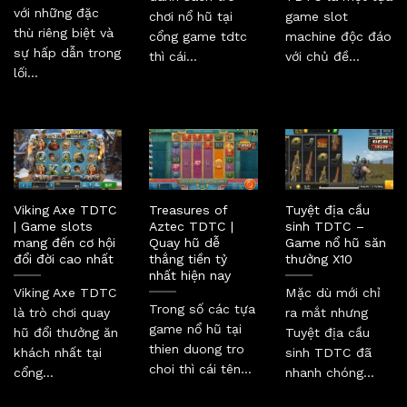
với những đặc
chơi nổ hũ tại
game slot
thù riêng biệt và
cổng game tdtc
machine độc đáo
sự hấp dẫn trong
thì cái...
với chủ đề...
lối...
Viking Axe TDTC
Treasures of
Tuyệt địa cầu
| Game slots
Aztec TDTC |
sinh TDTC –
mang đến cơ hội
Quay hũ dễ
Game nổ hũ săn
đổi đời cao nhất
thắng tiền tỷ
thưởng X10
nhất hiện nay
Viking Axe TDTC
Mặc dù mới chỉ
Trong số các tựa
là trò chơi quay
ra mắt nhưng
game nổ hũ tại
hũ đổi thưởng ăn
Tuyệt địa cầu
thien duong tro
khách nhất tại
sinh TDTC đã
choi thì cái tên...
cổng...
nhanh chóng...