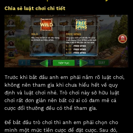
Chia sẻ luật chơi chi tiết
Trước khi bắt đầu anh em phải nắm rõ luật chơi,
không nên tham gia khi chưa hiểu hết về quy
định và luật chơi nhé. Trò chơi này sở hữu luật
chơi rất đơn giản nên bất cứ ai có đam mê cá
cược đổi thưởng đều có thể tham gia.
Để bắt đầu trò chơi thì anh em phải chọn cho
mình một mức tiền cược để đặt cược. Sau đó,