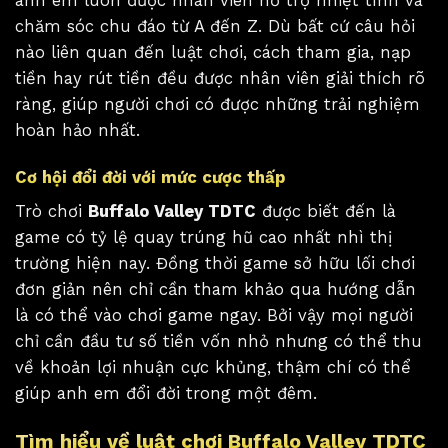
anh em luôn được nhân viên hỗ trợ nhiệt tình và
chăm sóc chu đáo từ A đến Z. Dù bất cứ câu hỏi
nào liên quan đến luật chơi, cách tham gia, nạp
tiền hay rút tiền đều được nhân viên giải thích rõ
ràng, giúp người chơi có được những trải nghiệm
hoàn hảo nhất.
Cơ hội đổi đời với mức cược thấp
Trò chơi
Buffalo Valley TDTC
được biết đến là
game có tỷ lệ quay trúng hũ cao nhất nhì thị
trường hiện nay. Đồng thời game sở hữu lối chơi
đơn giản nên chỉ cần tham khảo qua hướng dẫn
là có thể vào chơi game ngay. Bởi vậy mọi người
chỉ cần đầu tư số tiền vốn nhỏ nhưng có thể thu
về khoản lợi nhuận cực khủng, thậm chí có thể
giúp anh em đổi đời trong một đêm.
Tìm hiểu về luật chơi Buffalo Valley TDTC