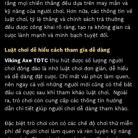
rằng mọi chiến thắng đều dựa trên may mắn và
kỹ năng của người chơi. Hơn nữa, các thông tin về
luật chơi, tỷ lệ thắng và chính sách trả thưởng
đều được công khai rõ ràng, tạo ra không gian cá
cược lành mạnh và minh bạch tuyệt đối.
Luật chơi dễ hiểu cách tham gia dễ dàng
Viking Axe TDTC
thu hút được số lượng người
chơi đông đảo là nhờ luật chơi đơn giản, dễ hiểu
và dễ dàng đặt cược. Chỉ mất vài phút làm quen,
nên ngay cả với những người mới cũng có thể bắt
đầu cá cược sau khi tham khảo luật chơi. Ngoài
ra, trò chơi còn cung cấp các thông tin hướng
dẫn chi tiết giúp người chơi dễ dàng tham khảo.
Đặc biệt trò chơi còn có các chế độ chơi thử miễn
phí để người chơi làm quen và rèn luyện kỹ năng