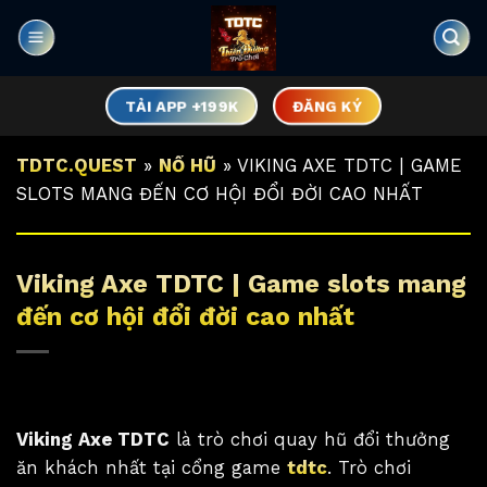
Chuyển
đến
nội
dung
TẢI APP +199K
ĐĂNG KÝ
TDTC.QUEST
»
NỔ HŨ
»
VIKING AXE TDTC | GAME
SLOTS MANG ĐẾN CƠ HỘI ĐỔI ĐỜI CAO NHẤT
Viking Axe TDTC | Game slots mang
đến cơ hội đổi đời cao nhất
Viking Axe TDTC
là trò chơi quay hũ đổi thưởng
ăn khách nhất tại cổng game
tdtc
. Trò chơi