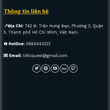
Thông tin liên hệ
📍Địa Chỉ:
742 Đ. Trần Hưng Đạo, Phường 2, Quận
5, Thành phố Hồ Chí Minh, Việt Nam
☎️ Hotline:
0984443222
💌 Email:
tdtcquest@gmail.com