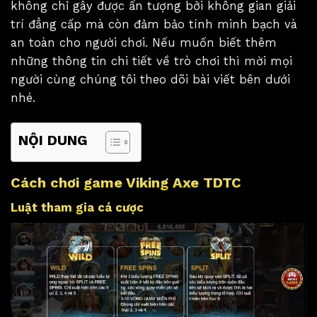
không chỉ gây được ấn tượng bởi không gian giải
trí đẳng cấp mà còn đảm bảo tính minh bạch và
an toàn cho người chơi. Nếu muốn biết thêm
những thông tin chi tiết về trò chơi thì mời mọi
người cùng chúng tôi theo dõi bài viết bên dưới
nhé.
NỘI DUNG
Cách chơi game Viking Axe TDTC
Luật tham gia cá cược