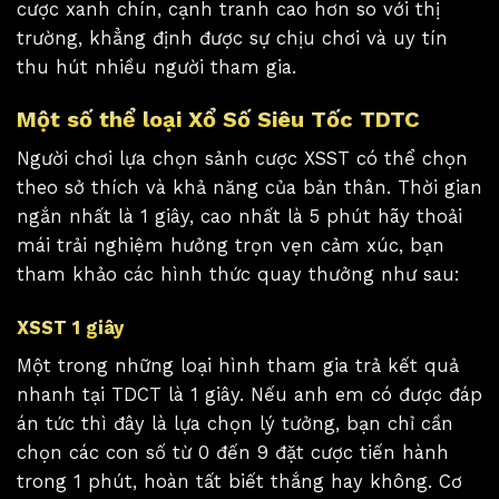
cược xanh chín, cạnh tranh cao hơn so với thị
trường, khẳng định được sự chịu chơi và uy tín
thu hút nhiều người tham gia.
Một số thể loại Xổ Số Siêu Tốc TDTC
Người chơi lựa chọn sảnh cược XSST có thể chọn
theo sở thích và khả năng của bản thân. Thời gian
ngắn nhất là 1 giây, cao nhất là 5 phút hãy thoải
mái trải nghiệm hưởng trọn vẹn cảm xúc, bạn
tham khảo các hình thức quay thưởng như sau:
XSST 1 giây
Một trong những loại hình tham gia trả kết quả
nhanh tại TDCT là 1 giây. Nếu anh em có được đáp
án tức thì đây là lựa chọn lý tưởng, bạn chỉ cần
chọn các con số từ 0 đến 9 đặt cược tiến hành
trong 1 phút, hoàn tất biết thắng hay không. Cơ