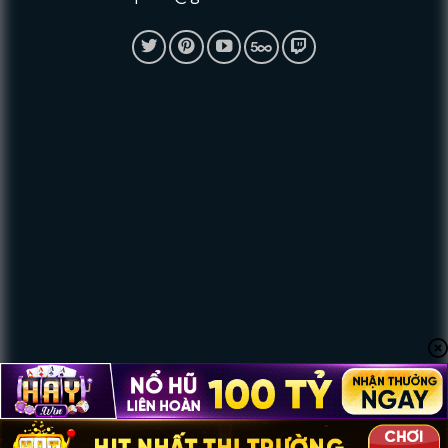
Copyright 2026 ©
TDTC QUEST