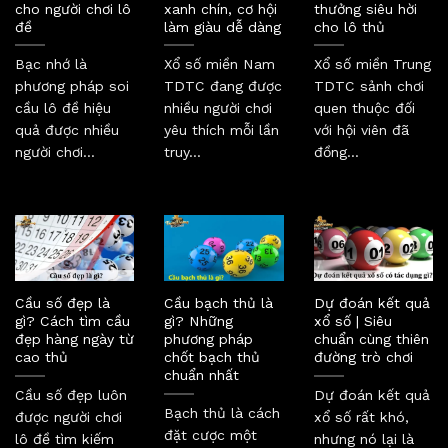
cho người chơi lô
xanh chín, cơ hội
thưởng siêu hời
đề
làm giàu dễ dàng
cho lô thủ
Bạc nhớ là
Xổ số miền Nam
Xổ số miền Trung
phương pháp soi
TDTC đang được
TDTC sảnh chơi
cầu lô đề hiệu
nhiều người chơi
quen thuộc đối
quả được nhiều
yêu thích mỗi lần
với hội viên đã
người chơi...
truy...
đồng...
Cầu số đẹp là
Cầu bạch thủ là
Dự đoán kết quả
gì? Cách tìm cầu
gì? Những
xổ số | Siêu
đẹp hàng ngày từ
phương pháp
chuẩn cùng thiên
cao thủ
chốt bạch thủ
đường trò chơi
chuẩn nhất
Cầu số đẹp luôn
Dự đoán kết quả
Bạch thủ là cách
được người chơi
xổ số rất khó,
đặt cược một
lô đề tìm kiếm
nhưng nó lại là