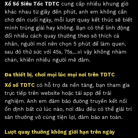
Xổ Số Siêu Tốc TDTC
cung cấp nhiều khung giờ
khác nhau từ giây đến phút, anh em không cần
chờ đến cuối ngày, mỗi lượt quay kết thúc sẽ biết
mình trúng giải hay không. Bạn có thể linh động
đổi nhiều cách quay thưởng theo sở thích cá
nhân, người mới nên chọn 5 phút để làm quen,
sau đó thử sức với 45s, 75s,…vì vậy không nhàm
chán, khiến nhiều người mê đắm.
Đa thiết bị, chơi mọi lúc mọi nơi trên TDTC
Xổ số TDTC
có hỗ trợ đa nền tảng, bạn tham gia
trực tiếp trên website hoặc tải app để trải
nghiệm. Anh em đảm bảo đường truyền kết nối
ổn định bất cứ lúc nào, nơi đâu đều có thể giải trí
săn thưởng vô cùng tiện lợi, đảm bảo an toàn.
Lượt quay thưởng không giới hạn trên ngày