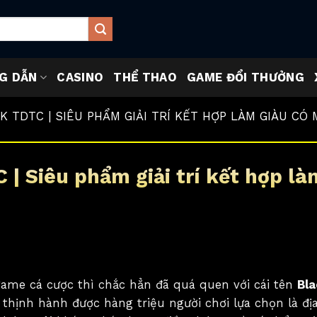
G DẪN
CASINO
THỂ THAO
GAME ĐỔI THƯỞNG
K TDTC | SIÊU PHẨM GIẢI TRÍ KẾT HỢP LÀM GIÀU CÓ
 | Siêu phẩm giải trí kết hợp l
ame cá cược thì chắc hẳn đã quá quen với cái tên
Bl
thịnh hành được hàng triệu người chơi lựa chọn là địa