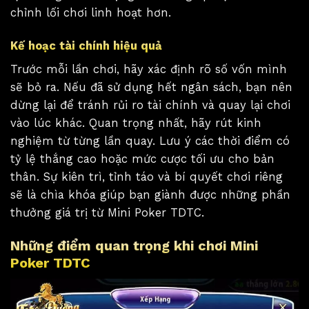
chỉnh lối chơi linh hoạt hơn.
Kế hoạc tài chính hiệu quả
Trước mỗi lần chơi, hãy xác định rõ số vốn mình
sẽ bỏ ra. Nếu đã sử dụng hết ngân sách, bạn nên
dừng lại để tránh rủi ro tài chính và quay lại chơi
vào lúc khác. Quan trọng nhất, hãy rút kinh
nghiệm từ từng lần quay. Lưu ý các thời điểm có
tỷ lệ thắng cao hoặc mức cược tối ưu cho bản
thân. Sự kiên trì, tỉnh táo và bí quyết chơi riêng
sẽ là chìa khóa giúp bạn giành được những phần
thưởng giá trị từ Mini Poker TDTC.
Những điểm quan trọng khi chơi Mini
Poker TDTC