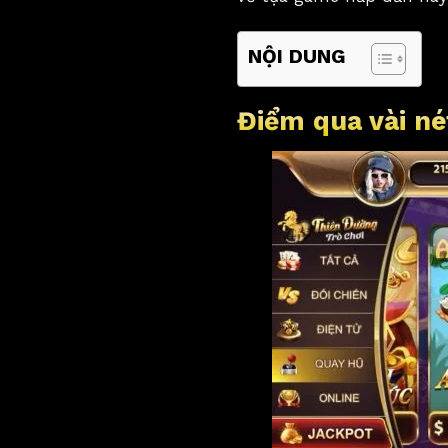
NỘI DUNG
Điểm qua vài n