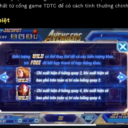
hất từ cổng game TDTC để có cách tính thưởng chính x
biệt