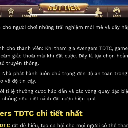
cho người chơi những trải nghiệm mới mẻ và đầy hấp
ành cho thành viên: Khi tham gia Avengers TDTC, game
o cảm giác thoải mái khi đặt cược. Đây là lựa chọn h
 số truyền thống.
n: Nhà phát hành luôn chú trọng đến độ an toàn trong
 về độ tin cậy.
Với tỉ lệ thưởng cược hấp dẫn và các vòng quay đặc biệ
chóng nếu biết cách đặt cược hiệu quả.
ers TDTC chi tiết nhất
TDTC
rất dễ hiểu, tạo cơ hội cho mọi người có thể tha