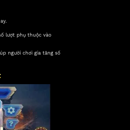
ay.
số lượt phụ thuộc vào
úp người chơi gia tăng số
t