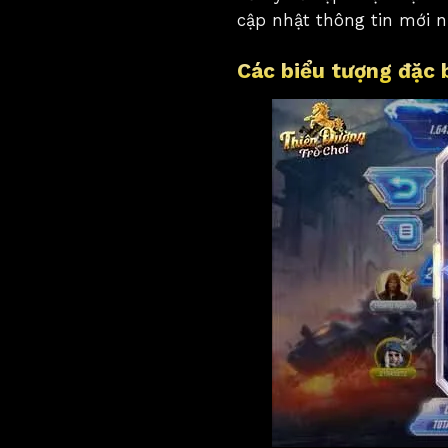
cập nhật thông tin mới n
Các biểu tượng đặc 