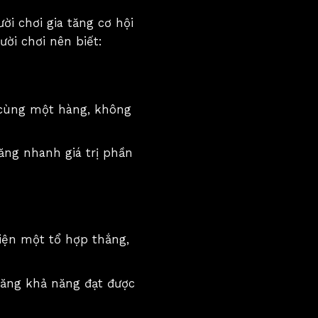
ời chơi gia tăng cơ hội
ười chơi nên biết:
 cùng một hàng, không
tăng nhanh giá trị phần
iện một tổ hợp thắng,
 tăng khả năng đạt được