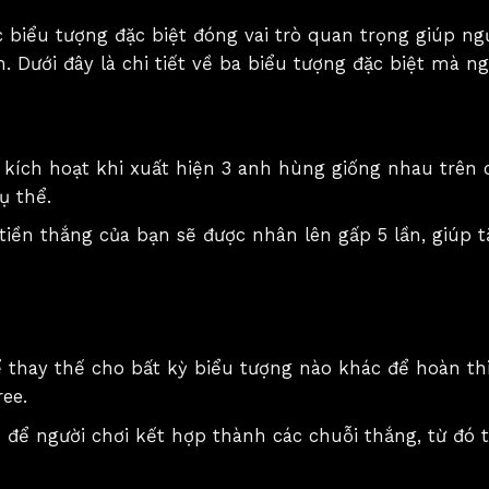
 biểu tượng đặc biệt đóng vai trò quan trọng giúp ngư
 Dưới đây là chi tiết về ba biểu tượng đặc biệt mà ng
kích hoạt khi xuất hiện 3 anh hùng giống nhau trên
ụ thể.
 tiền thắng của bạn sẽ được nhân lên gấp 5 lần, giúp 
ể thay thế cho bất kỳ biểu tượng nào khác để hoàn th
ee.
h để người chơi kết hợp thành các chuỗi thắng, từ đó