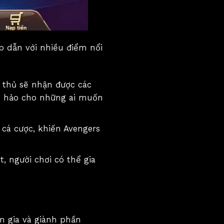
 dẫn với nhiều điểm nổi
 thủ sẽ nhận được các
oàn hảo cho những ai muốn
 cá cược, khiến Avengers
t, người chơi có thể gia
m gia và giành phần