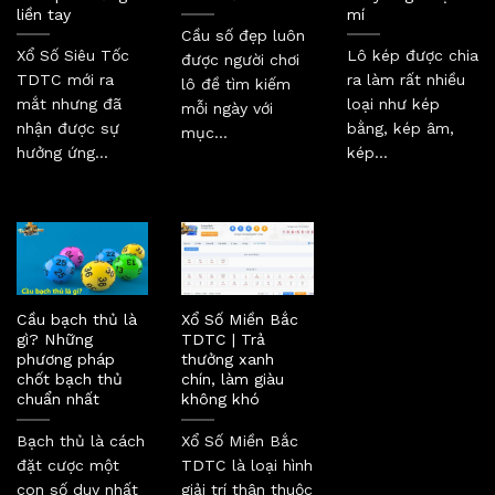
liền tay
mí
Cầu số đẹp luôn
Xổ Số Siêu Tốc
Lô kép được chia
được người chơi
TDTC mới ra
ra làm rất nhiều
lô đề tìm kiếm
mắt nhưng đã
loại như kép
mỗi ngày với
nhận được sự
bằng, kép âm,
mục...
hưởng ứng...
kép...
Cầu bạch thủ là
Xổ Số Miền Bắc
gì? Những
TDTC | Trả
phương pháp
thưởng xanh
chốt bạch thủ
chín, làm giàu
chuẩn nhất
không khó
Bạch thủ là cách
Xổ Số Miền Bắc
đặt cược một
TDTC là loại hình
con số duy nhất
giải trí thân thuộc