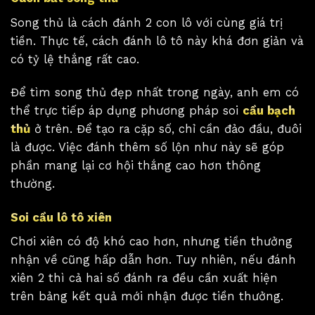
Song thủ là cách đánh 2 con lô với cùng giá trị
tiền. Thực tế, cách đánh lô tô này khá đơn giản và
có tỷ lệ thắng rất cao.
Để tìm song thủ đẹp nhất trong ngày, anh em có
thể trực tiếp áp dụng phương pháp soi
cầu bạch
thủ
ở trên. Để tạo ra cặp số, chỉ cần đảo đầu, đuôi
là được. Việc đánh thêm số lộn như này sẽ góp
phần mang lại cơ hội thắng cao hơn thông
thường.
Soi cầu lô tô xiên
Chơi xiên có độ khó cao hơn, nhưng tiền thưởng
nhận về cũng hấp dẫn hơn. Tuy nhiên, nếu đánh
xiên 2 thì cả hai số đánh ra đều cần xuất hiện
trên bảng kết quả mới nhận được tiền thưởng.