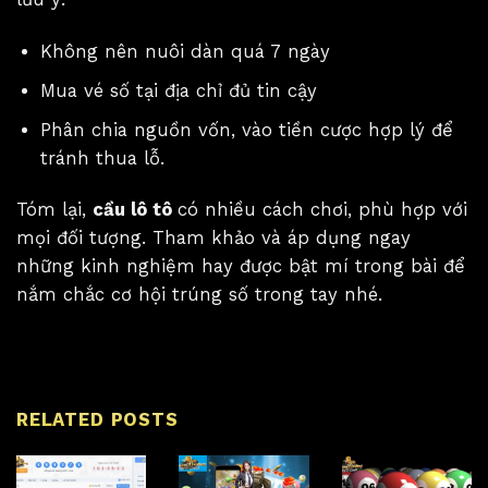
Không nên nuôi dàn quá 7 ngày
Mua vé số tại địa chỉ đủ tin cậy
Phân chia nguồn vốn, vào tiền cược hợp lý để
tránh thua lỗ.
Tóm lại,
cầu lô tô
có nhiều cách chơi, phù hợp với
mọi đối tượng. Tham khảo và áp dụng ngay
những kinh nghiệm hay được bật mí trong bài để
nắm chắc cơ hội trúng số trong tay nhé.
RELATED POSTS