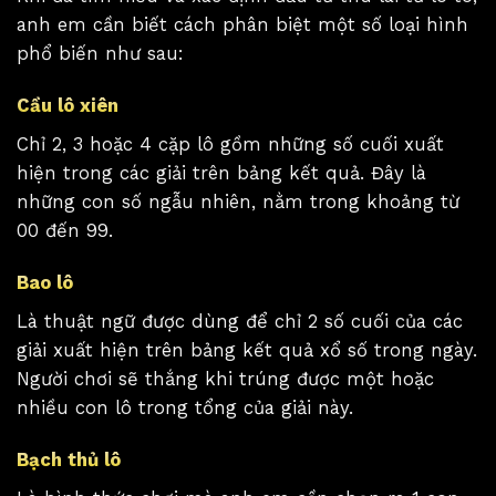
anh em cần biết cách phân biệt một số loại hình
phổ biến như sau:
Cầu lô xiên
Chỉ 2, 3 hoặc 4 cặp lô gồm những số cuối xuất
hiện trong các giải trên bảng kết quả. Đây là
những con số ngẫu nhiên, nằm trong khoảng từ
00 đến 99.
Bao lô
Là thuật ngữ được dùng để chỉ 2 số cuối của các
giải xuất hiện trên bảng kết quả xổ số trong ngày.
Người chơi sẽ thắng khi trúng được một hoặc
nhiều con lô trong tổng của giải này.
Bạch thủ lô