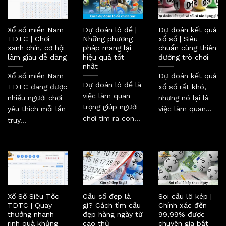
Xổ số miền Nam
Dự đoán lô đề |
Dự đoán kết quả
TDTC | Chơi
Những phương
xổ số | Siêu
xanh chín, cơ hội
pháp mang lại
chuẩn cùng thiên
làm giàu dễ dàng
hiệu quả tốt
đường trò chơi
nhất
Xổ số miền Nam
Dự đoán kết quả
Dự đoán lô đề là
TDTC đang được
xổ số rất khó,
việc làm quan
nhiều người chơi
nhưng nó lại là
trọng giúp người
yêu thích mỗi lần
việc làm quan...
chơi tìm ra con...
truy...
Xổ Số Siêu Tốc
Cầu số đẹp là
Soi cầu lô kép |
TDTC | Quay
gì? Cách tìm cầu
Chính xác đến
thưởng nhanh
đẹp hàng ngày từ
99,99% được
rinh quà khủng
cao thủ
chuyên gia bật