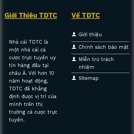
Giới Thiêu TDTC
Về TDTC
Giới thiệu
Nhà cái TDTC là
Chính sách bảo mật
một nhà cái cá
cược trực tuyến uy
Miễn trừ trách
tín hàng đầu tại
nhiệm
châu Á. Với hơn 10
Sitemap
năm hoạt động,
TDTC đã khẳng
định được vị trí của
mình trên thị
trường cá cược trực
tuyến.