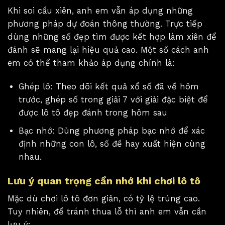
Khi soi cầu xiên, anh em vẫn áp dụng những
phương pháp dự đoán thông thường. Trực tiếp
dùng những số đẹp tìm được kết hợp làm xiên để
đánh sẽ mang lại hiệu quả cao. Một số cách anh
em có thể tham khảo áp dụng chính là:
Ghép lô: Theo dõi kết quả xổ số đã về hôm
trước, ghép số trong giải 7 với giải đặc biệt để
được lô tô đẹp đánh trong hôm sau
Bạc nhớ: Dùng phương pháp bạc nhớ để xác
định những con lô, số đề hay xuất hiện cùng
nhau.
Lưu ý quan trọng cần nhớ khi chơi lô tô
Mặc dù chơi lô tô đơn giản, có tỷ lệ trúng cao.
Tuy nhiên, để tránh thua lỗ thì anh em vẫn cần
lưu ý: