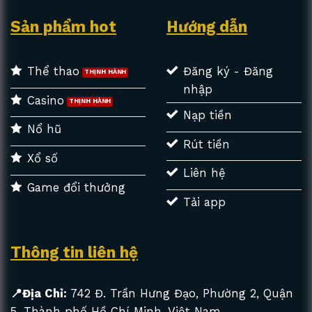
Sản phẩm hot
Hướng dẫn
Thể thao
Đăng ký - Đăng
nhập
Casino
Nạp tiền
Nổ hũ
Rút tiền
Xổ số
Liên hệ
Game đổi thưởng
Tải app
Thông tin liên hệ
📍Địa Chỉ:
742 Đ. Trần Hưng Đạo, Phường 2, Quận
5, Thành phố Hồ Chí Minh, Việt Nam