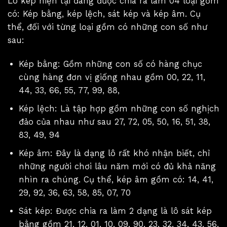
Lô kép hiện tại đang được chia ra làm 04 loại gồm
có: Kép bằng, kép lệch, sát kép và kép âm. Cụ
thể, đối với từng loại gồm có những con số như
sau:
Kép bằng: Gồm những con số có hàng chục
cùng hàng đơn vị giống nhau gồm 00, 22, 11,
44, 33, 66, 55, 77, 99, 88,
Kép lệch: Là tập hợp gồm những con số nghịch
đảo của nhau như sau 27, 72, 05, 50, 16, 51, 38,
83, 49, 94
Kép âm: Đây là dạng lô rất khó nhận biết, chỉ
những người chơi lâu năm mới có đủ khả năng
nhìn ra chúng. Cụ thể, kép âm gồm có: 14, 41,
29, 92, 36, 63, 58, 85, 07, 70
Sát kép: Được chia ra làm 2 dạng là lô sát kép
bằng gồm 21, 12, 01, 10, 09, 90, 23, 32, 34, 43, 56,