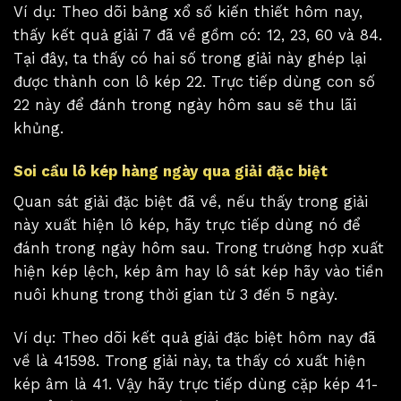
Ví dụ: Theo dõi bảng xổ số kiến thiết hôm nay,
thấy kết quả giải 7 đã về gồm có: 12, 23, 60 và 84.
Tại đây, ta thấy có hai số trong giải này ghép lại
được thành con lô kép 22. Trực tiếp dùng con số
22 này để đánh trong ngày hôm sau sẽ thu lãi
khủng.
Soi cầu lô kép hàng ngày qua giải đặc biệt
Quan sát giải đặc biệt đã về, nếu thấy trong giải
này xuất hiện lô kép, hãy trực tiếp dùng nó để
đánh trong ngày hôm sau. Trong trường hợp xuất
hiện kép lệch, kép âm hay lô sát kép hãy vào tiền
nuôi khung trong thời gian từ 3 đến 5 ngày.
Ví dụ: Theo dõi kết quả giải đặc biệt hôm nay đã
về là 41598. Trong giải này, ta thấy có xuất hiện
kép âm là 41. Vậy hãy trực tiếp dùng cặp kép 41-