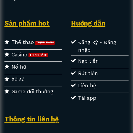
Sản phẩm hot
Hướng dẫn
Thể thao
Đăng ký - Đăng
nhập
Casino
Nạp tiền
Nổ hũ
Rút tiền
Xổ số
Liên hệ
Game đổi thưởng
Tải app
Thông tin liên hệ