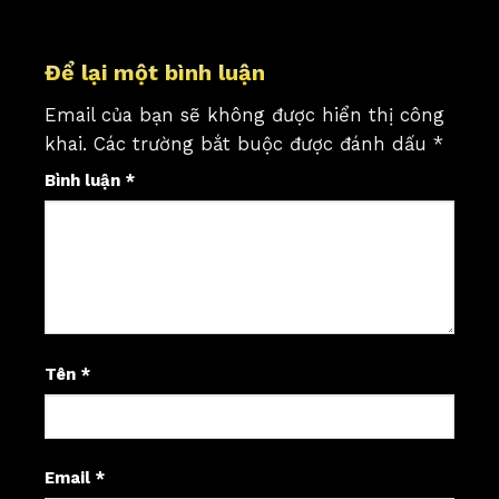
Để lại một bình luận
Email của bạn sẽ không được hiển thị công
khai.
Các trường bắt buộc được đánh dấu
*
Bình luận
*
Tên
*
Email
*