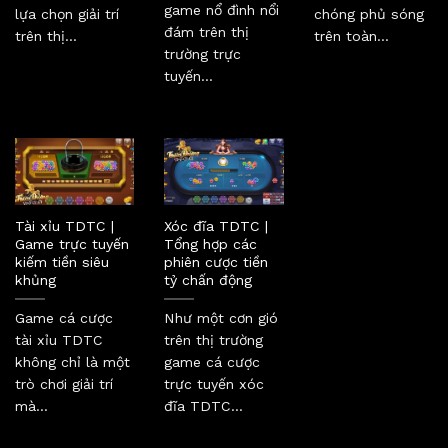
game nổ đình nổi
lựa chọn giải trí
chóng phủ sóng
đám trên thị
trên thị...
trên toàn...
trường trực
tuyến...
Tài xỉu TDTC |
Xóc đĩa TDTC |
Game trực tuyến
Tổng hợp các
kiếm tiền siêu
phiên cược tiền
khủng
tỷ chấn động
Game cá cược
Như một cơn gió
tài xỉu TDTC
trên thị trường
không chỉ là một
game cá cược
trò chơi giải trí
trực tuyến xóc
mà...
đĩa TDTC...