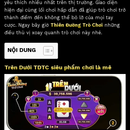
yêu thích nhiều nhất trên thị trường. Giao diện
hiện đại cùng lối chơi hấp dẫn đã giúp trò chơi trở
thành điểm đến không thể bỏ lỡ của mọi tay
cược. Ngay bây giờ
Thiên Đường Trò Chơi
những
điều thù vị xoay quanh trò chơi này nhé.
NỘI DUNG
Trên Dưới TDTC siêu phẩm chơi là mê