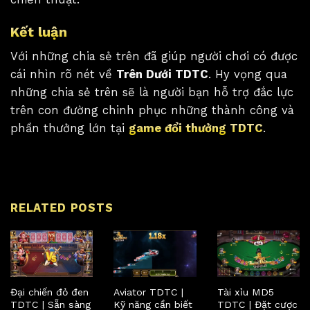
Kết luận
Với những chia sẻ trên đã giúp người chơi có được
cái nhìn rõ nét về
Trên Dưới TDTC
. Hy vọng qua
những chia sẻ trên sẽ là người bạn hỗ trợ đắc lực
trên con đường chinh phục những thành công và
phần thưởng lớn tại
game đổi thưởng TDTC
.
RELATED POSTS
Đại chiến đỏ đen
Aviator TDTC |
Tài xỉu MD5
TDTC | Sẵn sàng
Kỹ năng cần biết
TDTC | Đặt cược