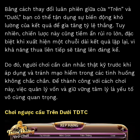
Bằng cách thay đổi luân phiên giữa cửa “Trên” và
“Dưới,” bạn có thể tận dụng sự biến động khó
lường của kết quả để gia tăng tỷ lệ thắng. Tuy
nhiên, chiến lược này cũng tiềm ẩn rủi ro lớn, đặc
biệt khi xuất hiện một chuỗi dài kết quả lặp lại, vì
khả năng thua liên tiếp sẽ tăng lên đáng kể.
Do đó, người chơi cần cân nhắc thật kỹ trước khi
áp dụng và tránh mạo hiểm trong các tình huống
không chắc chắn. Để thành công với cách chơi
này, việc quản lý vốn và giữ vững tâm lý là yếu tố
vô cùng quan trọng.
Chơi ngược cầu Trên Dưới TDTC