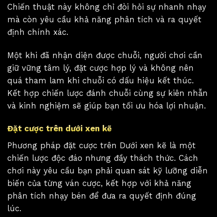
Chiến thuật này không chỉ đòi hỏi sự nhanh nhạy
mà còn yêu cầu khả năng phân tích và ra quyết
định chính xác.
Một khi đã nhận diện được chuỗi, người chơi cần
giữ vững tâm lý, đặt cược hợp lý và không nên
quá tham lam khi chuỗi có dấu hiệu kết thúc.
Kết hợp chiến lược đánh chuỗi cùng sự kiên nhẫn
và kinh nghiệm sẽ giúp bạn tối ưu hóa lợi nhuận.
Đặt cược trên dưới xen kẽ
Phương pháp đặt cược trên Dưới xen kẽ là một
chiến lược độc đáo nhưng đầy thách thức. Cách
chơi này yêu cầu bạn phải quan sát kỹ lưỡng diễn
biến của từng ván cược, kết hợp với khả năng
phân tích nhạy bén để đưa ra quyết định đúng
lúc.