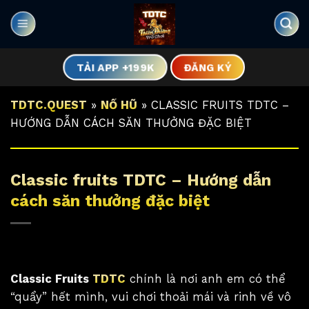
Chuyển
đến
nội
dung
TẢI APP +199K
ĐĂNG KÝ
TDTC.QUEST
»
NỔ HŨ
»
CLASSIC FRUITS TDTC –
HƯỚNG DẪN CÁCH SĂN THƯỞNG ĐẶC BIỆT
Classic fruits TDTC – Hướng dẫn
cách săn thưởng đặc biệt
Classic Fruits
TDTC
chính là nơi anh em có thể
“quẩy” hết mình, vui chơi thoải mái và rinh về vô