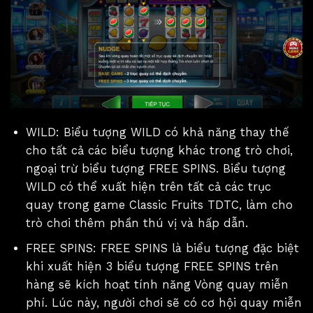
WILD: Biểu tượng WILD có khả năng thay thế
cho tất cả các biểu tượng khác trong trò chơi,
ngoại trừ biểu tượng FREE SPINS. Biểu tượng
WILD có thể xuất hiện trên tất cả các trục
quay trong game Classic Fruits TDTC, làm cho
trò chơi thêm phần thú vị và hấp dẫn.
FREE SPINS: FREE SPINS là biểu tượng đặc biệt
khi xuất hiện 3 biểu tượng FREE SPINS trên
hàng sẽ kích hoạt tính năng Vòng quay miễn
phí. Lúc này, người chơi sẽ có cơ hội quay miễn