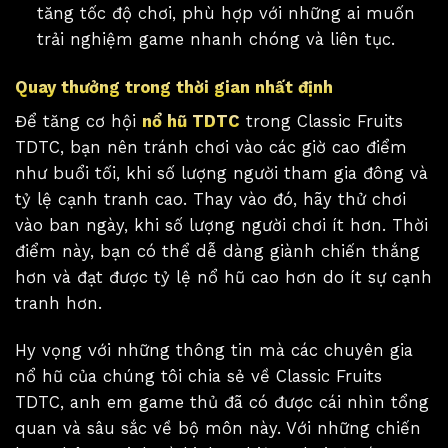
tăng tốc độ chơi, phù hợp với những ai muốn
trải nghiệm game nhanh chóng và liên tục.
Quay thưởng trong thời gian nhất định
Để tăng cơ hội
nổ hũ TDTC
trong Classic Fruits
TDTC, bạn nên tránh chơi vào các giờ cao điểm
như buổi tối, khi số lượng người tham gia đông và
tỷ lệ cạnh tranh cao. Thay vào đó, hãy thử chơi
vào ban ngày, khi số lượng người chơi ít hơn. Thời
điểm này, bạn có thể dễ dàng giành chiến thắng
hơn và đạt được tỷ lệ nổ hũ cao hơn do ít sự cạnh
tranh hơn.
Hy vọng với những thông tin mà các chuyên gia
nổ hũ của chúng tôi chia sẻ về Classic Fruits
TDTC, anh em game thủ đã có được cái nhìn tổng
quan và sâu sắc về bộ môn này. Với những chiến