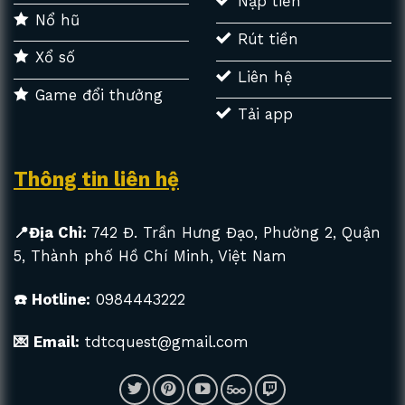
Nạp tiền
Nổ hũ
Rút tiền
Xổ số
Liên hệ
Game đổi thưởng
Tải app
Thông tin liên hệ
📍Địa Chỉ:
742 Đ. Trần Hưng Đạo, Phường 2, Quận
5, Thành phố Hồ Chí Minh, Việt Nam
☎️ Hotline:
0984443222
💌 Email:
tdtcquest@gmail.com