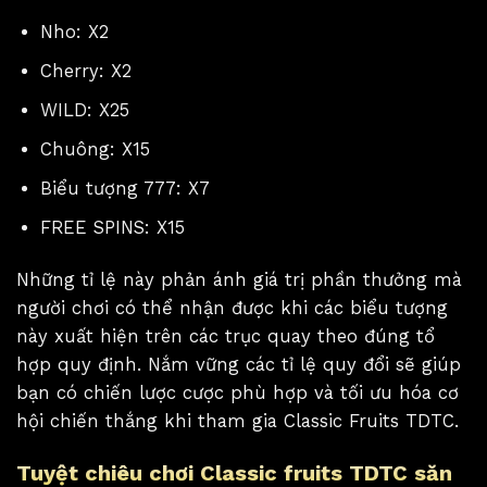
Nho: X2
Cherry: X2
WILD: X25
Chuông: X15
Biểu tượng 777: X7
FREE SPINS: X15
Những tỉ lệ này phản ánh giá trị phần thưởng mà
người chơi có thể nhận được khi các biểu tượng
này xuất hiện trên các trục quay theo đúng tổ
hợp quy định. Nắm vững các tỉ lệ quy đổi sẽ giúp
bạn có chiến lược cược phù hợp và tối ưu hóa cơ
hội chiến thắng khi tham gia Classic Fruits TDTC.
Tuyệt chiêu chơi Classic fruits TDTC săn