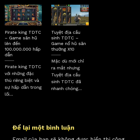
Pirate king TDTC
Tuyệt địa cầu
– Game săn hũ
sinh TDTC –
lên đến
Game nổ hũ săn
100.000.000 hấp
thưởng X10
dẫn
Mặc dù mới chỉ
Pirate king TDTC
ra mắt nhưng
với những đặc
Tuyệt địa cầu
thù riêng biệt và
sinh TDTC đã
sự hấp dẫn trong
nhanh chóng...
lối...
Để lại một bình luận
Email của bạn sẽ không được hiển thị công