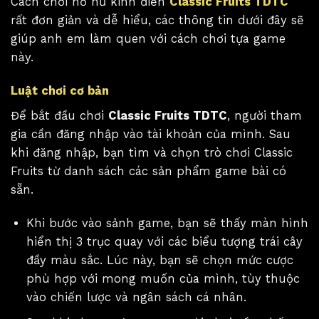
Cách chơi nổ hũ kinh điển
Classic Fruits TDTC
rất đơn giản và dễ hiểu, các thông tin dưới đây sẽ
giúp anh em làm quen với cách chơi tựa game
này.
Luật chơi cơ bản
Để bắt đầu chơi
Classic Fruits TDTC
, người tham
gia cần đăng nhập vào tài khoản của mình. Sau
khi đăng nhập, bạn tìm và chọn trò chơi Classic
Fruits từ danh sách các sản phẩm game bài có
sẵn.
Khi bước vào sảnh game, bạn sẽ thấy màn hình
hiển thị 3 trục quay với các biểu tượng trái cây
đầy màu sắc. Lúc này, bạn sẽ chọn mức cược
phù hợp với mong muốn của mình, tùy thuộc
vào chiến lược và ngân sách cá nhân.