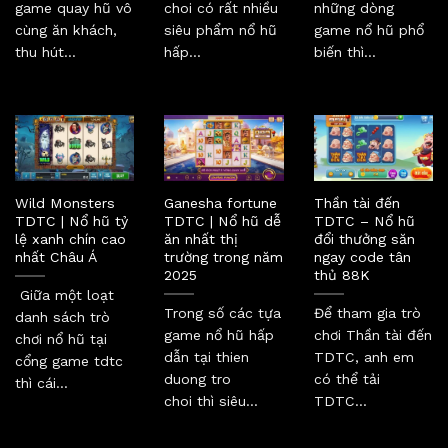
game quay hũ vô
choi có rất nhiều
những dòng
cùng ăn khách,
siêu phẩm nổ hũ
game nổ hũ phổ
thu hút...
hấp...
biến thì...
Wild Monsters
Ganesha fortune
Thần tài đến
TDTC | Nổ hũ tỷ
TDTC | Nổ hũ dễ
TDTC – Nổ hũ
lệ xanh chín cao
ăn nhất thị
đổi thưởng săn
nhất Châu Á
trường trong năm
ngay code tân
2025
thủ 88K
Giữa một loạt
Trong số các tựa
Để tham gia trò
danh sách trò
game nổ hũ hấp
chơi Thần tài đến
chơi nổ hũ tại
dẫn tại thien
TDTC, anh em
cổng game tdtc
duong tro
có thể tải
thì cái...
choi thì siêu...
TDTC...