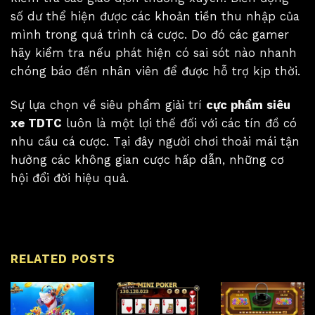
số dư thể hiện được các khoản tiền thu nhập của
mình trong quá trình cá cược. Do đó các gamer
hãy kiểm tra nếu phát hiện có sai sót nào nhanh
chóng báo đến nhân viên để được hỗ trợ kịp thời.
Sự lựa chọn về siêu phẩm giải trí
cực phẩm siêu
xe TDTC
luôn là một lợi thế đối với các tín đồ có
nhu cầu cá cược. Tại đây người chơi thoải mái tận
hưởng các không gian cược hấp dẫn, những cơ
hội đổi đời hiệu quả.
RELATED POSTS