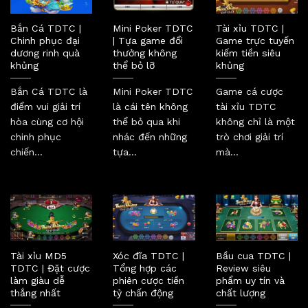
Bắn Cá TDTC |
Mini Poker TDTC
Tài xỉu TDTC |
Chinh phục đại
| Tựa game đổi
Game trực tuyến
dương rinh quà
thưởng không
kiếm tiền siêu
khủng
thể bỏ lỡ
khủng
Bắn Cá TDTC là
Mini Poker TDTC
Game cá cược
điểm vui giải trí
là cái tên không
tài xỉu TDTC
hòa cùng cơ hội
thể bỏ qua khi
không chỉ là một
chinh phục
nhác đến những
trò chơi giải trí
chiến...
tựa...
mà...
Tài xỉu MD5
Xóc đĩa TDTC |
Bầu cua TDTC |
TDTC | Đặt cược
Tổng hợp các
Review siêu
làm giàu dễ
phiên cược tiền
phẩm uy tín và
thắng nhất
tỷ chấn động
chất lượng