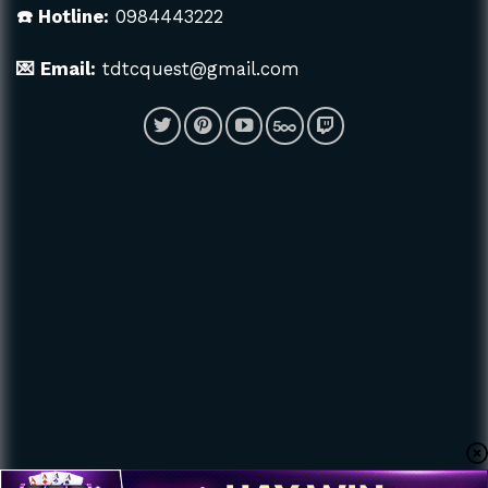
☎️ Hotline:
0984443222
💌 Email:
tdtcquest@gmail.com