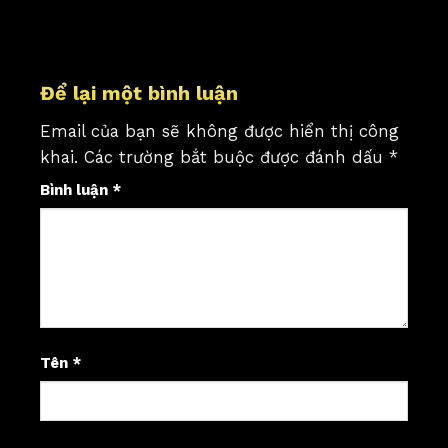
Để lại một bình luận
Email của bạn sẽ không được hiển thị công
khai.
Các trường bắt buộc được đánh dấu
*
Bình luận
*
Tên
*