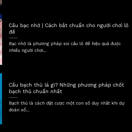
Cầu bạc nhớ | Cách bắt chuẩn cho người chơi lô
đề
Bạc nhớ là phương pháp soi cầu lô đề hiệu quả được
nhiều người chơi...
Cầu bạch thủ là gì? Những phương pháp chốt
bạch thủ chuẩn nhất
Bạch thủ là cách đặt cược một con số duy nhất khi dự
đoán xổ...