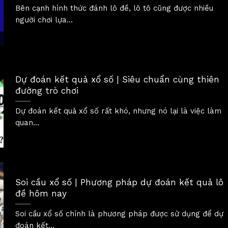
Bên cạnh hình thức đánh lô đề, lô tô cũng được nhiều
người chơi lựa...
Dự đoán kết quả xổ số | Siêu chuẩn cùng thiên
đường trò chơi
Dự đoán kết quả xổ số rất khó, nhưng nó lại là việc làm
quan...
Soi cầu xổ số | Phương pháp dự đoán kết quả lô
đề hôm nay
Soi cầu xổ số chính là phương pháp được sử dụng để dự
đoán kết...