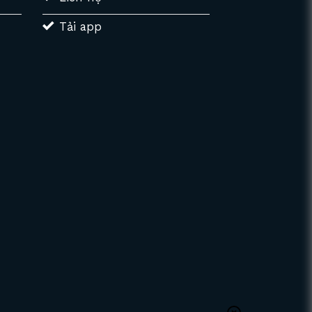
Tải app