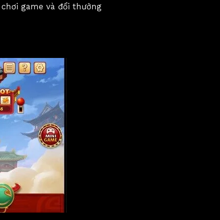
 chơi game và đổi thưởng