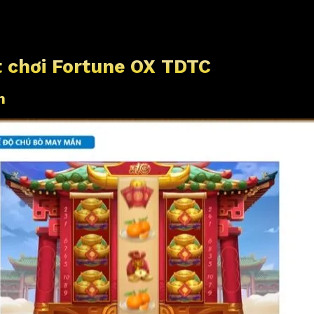
t chơi Fortune OX TDTC
n