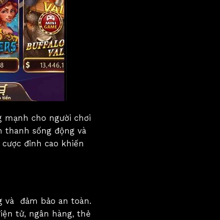
g mạnh cho người chơi
âm thanh sống động và
 cược đỉnh cao khiến
ng và đảm bảo an toàn.
iện tử, ngân hàng, thẻ