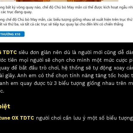
ũ TDTC
siêu đơn giản nên dù là người mới cũng dễ dà
rước tiên mọi người sẽ chọn cho mình một mức cược p
uay để bắt đầu trò chơi, hệ thống sẽ tự động xoay c
ài giây. Anh em có thể chọn tính năng tăng tốc hoặc t
anh em quay được từ 3 biểu tượng giống nhau trên m
ợc.
biệt
tune OX TDTC
người chơi cần lưu ý một số biểu tượng