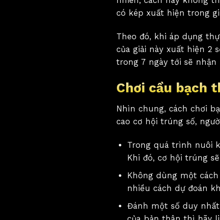
nhiên, cách này không th
có kép xuất hiện trong gi
Theo đó, khi áp dụng thực
của giải này xuất hiện 2
trong 7 ngày tới sẽ nhận 
Chơi cầu bạch th
Nhìn chung, cách chơi b
cao cơ hội trúng số, ngườ
Trong quá trình nuôi 
Khi đó, cơ hội trúng s
Không dùng một cách s
nhiều cách dự đoán k
Đánh một số duy nhất 
của bản thân thì hãy l