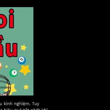
ều kinh nghiệm. Tuy