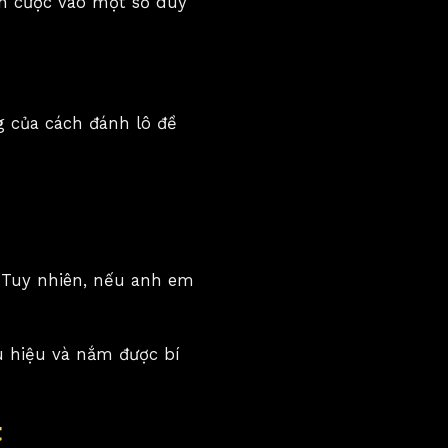
ền cược vào một số duy
g của cách đánh lô đề
. Tuy nhiên, nếu anh em
ấu hiệu và nắm được bí
t