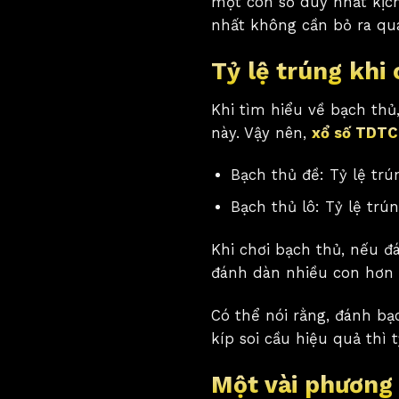
một con số duy nhất kịch
nhất không cần bỏ ra qu
Tỷ lệ trúng khi
Khi tìm hiểu về bạch thủ
này. Vậy nên,
xổ số TDTC
Bạch thủ đề: Tỷ lệ tr
Bạch thủ lô: Tỷ lệ trú
Khi chơi bạch thủ, nếu đ
đánh dàn nhiều con hơn t
Có thể nói rằng, đánh bạ
kíp soi cầu hiệu quả thì 
Một vài phương 