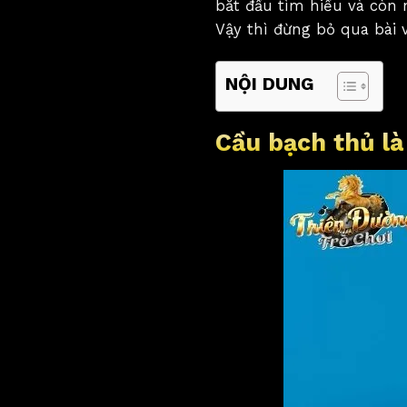
bắt đầu tìm hiểu và còn
Vậy thì đừng bỏ qua bài 
NỘI DUNG
Cầu bạch thủ là