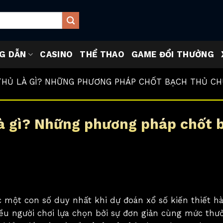
G DẪN
CASINO
THỂ THAO
GAME ĐỔI THƯỞNG
THỦ LÀ GÌ? NHỮNG PHƯƠNG PHÁP CHỐT BẠCH THỦ C
là gì? Những phương pháp chốt 
c một con số duy nhất khi dự đoán xổ số kiến thiết hà
ều người chơi lựa chọn bởi sự đơn giản cùng mức thư