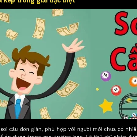
 kép trong giải đặc biệt
soi cầu đơn giản, phù hợp với người mới chưa có nhi