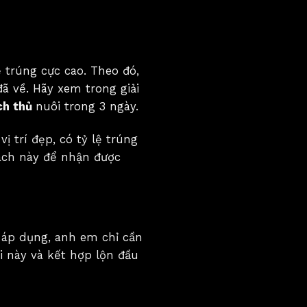
ệ trúng cực cao. Theo đó,
ã về. Hãy xem trong giải
ch thủ
nuôi trong 3 ngày.
ị trí đẹp, có tỷ lệ trúng
cách này để nhận được
i áp dụng, anh em chỉ cần
ải này và kết hợp lộn đầu