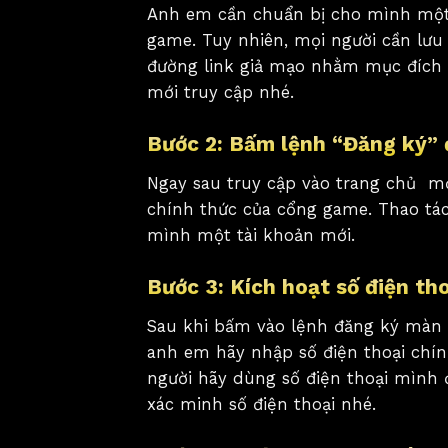
Anh em cần chuẩn bị cho mình một t
game. Tuy nhiên, mọi người cần lưu 
đường link giả mạo nhằm mục đích l
mới truy cập nhé.
Bước 2: Bấm lệnh “Đăng ký” đ
Ngay sau truy cập vào trang chủ m
chính thức của cổng game. Thao tác
mình một tài khoản mới.
Bước 3: Kích hoạt số điện th
Sau khi bấm vào lệnh đăng ký màn h
anh em hãy nhập số điện thoại chín
người hãy dùng số điện thoại mình 
xác minh số điện thoại nhé.