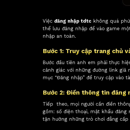
Việc
đăng nhập tdtc
không quá phức 
thể lưu đăng nhập để vào game một 
nhập an toàn.
Bước 1: Truy cập trang chủ 
Bước đầu tiên anh em phải thực hiệ
cảnh giác với những đường link giả
mục “Đăng nhập” để truy cập vào t
Bước 2: Điền thông tin đăng
Tiếp theo, mọi người cần điền thôn
gồm: số điện thoại, mật khẩu đăng
tận hưởng những trò chơi đẳng cấp