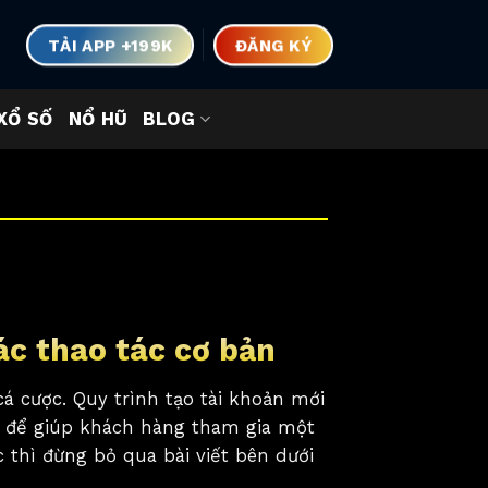
TẢI APP +199K
ĐĂNG KÝ
XỔ SỐ
NỔ HŨ
BLOG
c thao tác cơ bản
 cược. Quy trình tạo tài khoản mới
t để giúp khách hàng tham gia một
thì đừng bỏ qua bài viết bên dưới