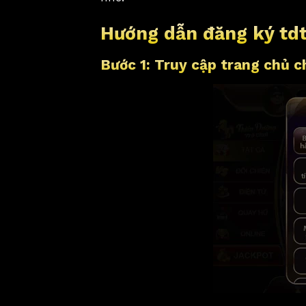
Hướng dẫn đăng ký td
Bước 1: Truy cập trang chủ 