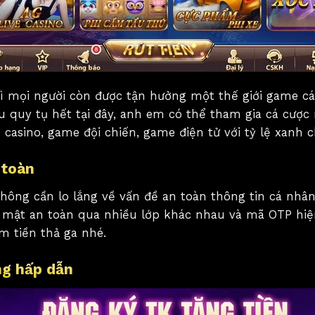
 mọi người còn được tận hưởng một thế giới game cá
u quy tụ hết tại đây, anh em có thể tham gia cá cược
e casino, game đội chiến, game điện tử với tỷ lệ xanh
 toàn
ông cần lo lắng về vấn đề an toàn thông tin cá nhân
 mật an toàn qua nhiều lớp khác nhau và mã OTP hiệ
m tiền thả ga nhé.
g hấp dẫn