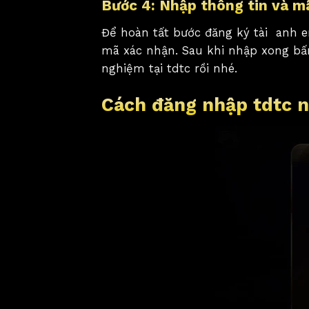
Bước 4: Nhập thông tin và m
Để hoàn tất bước đăng ký tài anh 
mã xác nhận. Sau khi nhập xong bấm
nghiệm tại tdtc rồi nhé.
Cách đăng nhập tdtc n