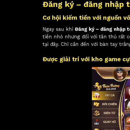
Đăng ký – đăng nhập td
Cơ hội kiếm tiền với nguồn v
Ngay sau khi
Đăng ký – đăng nhập t
tiền nhỏ nhưng đối với tân thủ rất 
tại đây. Chỉ cần đến với bàn tay tr
Được giải trí với kho game c