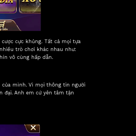
 cược cực khủng. Tất cả mọi tựa
 nhiều trò chơi khác nhau như:
 chín vô cùng hấp dẫn.
 của mình. Vì mọi thông tin người
n đại. Anh em cứ yên tâm tận