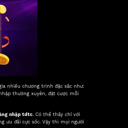
ia nhiều chương trình đặc sắc như:
 nhập thường xuyên, đặt cược mỗi
ăng nhập tdtc
. Có thể thấy chỉ với
g ưu đãi cực sốc. Vậy thì mọi người