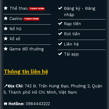
Thể thao
Đăng ký - Đăng
nhập
Casino
Nạp tiền
Nổ hũ
Rút tiền
Xổ số
Liên hệ
Game đổi thưởng
Tải app
Thông tin liên hệ
📍Địa Chỉ:
742 Đ. Trần Hưng Đạo, Phường 2, Quận
5, Thành phố Hồ Chí Minh, Việt Nam
☎️ Hotline:
0984443222