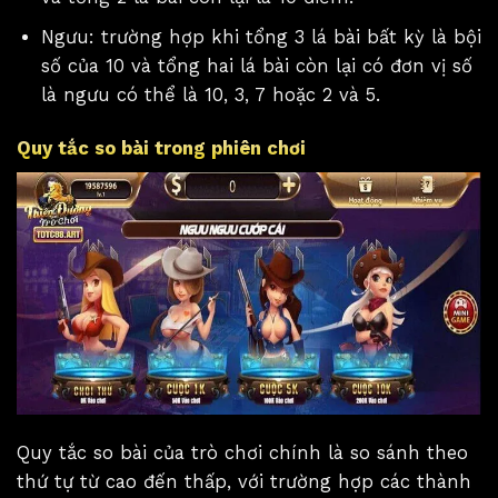
Ngưu: trường hợp khi tổng 3 lá bài bất kỳ là bội
số của 10 và tổng hai lá bài còn lại có đơn vị số
là ngưu có thể là 10, 3, 7 hoặc 2 và 5.
Quy tắc so bài trong phiên chơi
Quy tắc so bài của trò chơi chính là so sánh theo
thứ tự từ cao đến thấp, với trường hợp các thành