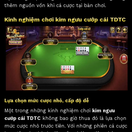
thêm nguồn vốn khi cá cược tại bàn chơi.
Kinh nghiệm chơi kim ngưu cướp cái TDTC
Lựa chọn mức cược nhỏ, cấp độ dễ
Một trong những kinh nghiệm chơi
kim ngưu
cướp cái TDTC
không bao giờ thua đó là lựa chọn
mức cược nhỏ trước tiên. Với những phiên cá cược