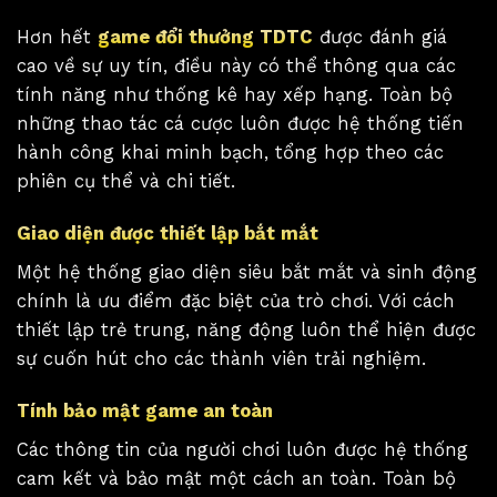
Hơn hết
game đổi thưởng TDTC
được đánh giá
cao về sự uy tín, điều này có thể thông qua các
tính năng như thống kê hay xếp hạng. Toàn bộ
những thao tác cá cược luôn được hệ thống tiến
hành công khai minh bạch, tổng hợp theo các
phiên cụ thể và chi tiết.
Giao diện được thiết lập bắt mắt
Một hệ thống giao diện siêu bắt mắt và sinh động
chính là ưu điểm đặc biệt của trò chơi. Với cách
thiết lập trẻ trung, năng động luôn thể hiện được
sự cuốn hút cho các thành viên trải nghiệm.
Tính bảo mật game an toàn
Các thông tin của người chơi luôn được hệ thống
cam kết và bảo mật một cách an toàn. Toàn bộ