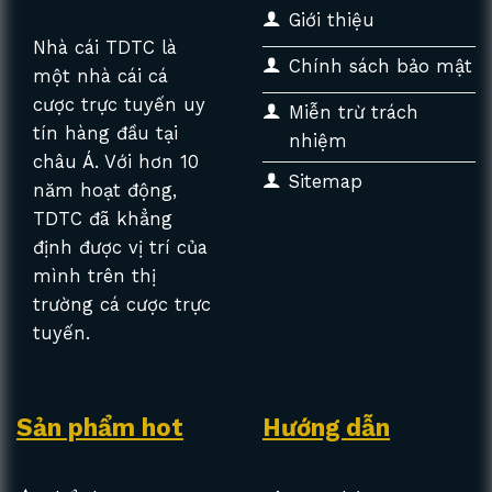
Giới thiệu
Nhà cái TDTC là
Chính sách bảo mật
một nhà cái cá
cược trực tuyến uy
Miễn trừ trách
tín hàng đầu tại
nhiệm
châu Á. Với hơn 10
Sitemap
năm hoạt động,
TDTC đã khẳng
định được vị trí của
mình trên thị
trường cá cược trực
tuyến.
Sản phẩm hot
Hướng dẫn