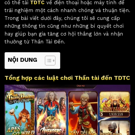
có thể tải
TDTC
về điện thoại hoặc máy tính để
trải nghiệm một cách nhanh chóng và thuận tiện.
Trong bài viết dưới đây, chúng tôi sẽ cung cấp
những thông tin cũng như những bí quyết chơi
hay giúp bạn gia tăng cơ hội thắng lớn và nhận
thưởng từ Thần Tài Đến.
NỘI DUNG
Tổng hợp các luật chơi Thần tài đến TDTC