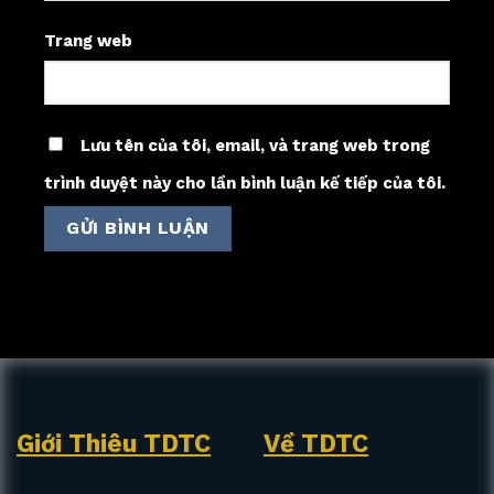
Trang web
Lưu tên của tôi, email, và trang web trong
trình duyệt này cho lần bình luận kế tiếp của tôi.
Giới Thiêu TDTC
Về TDTC