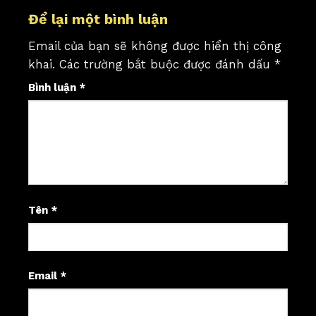
Để lại một bình luận
Email của bạn sẽ không được hiển thị công
khai.
Các trường bắt buộc được đánh dấu
*
Bình luận
*
Tên
*
Email
*