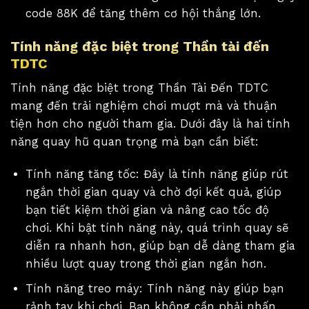
code 88K để tăng thêm cơ hội thắng lớn.
Tính năng đặc biệt trong Thần tài đến
TDTC
Tính năng đặc biệt trong Thần Tài Đến TDTC
mang đến trải nghiệm chơi mượt mà và thuận
tiện hơn cho người tham gia. Dưới đây là hai tính
năng quay hũ quan trọng mà bạn cần biết:
Tính năng tăng tốc: Đây là tính năng giúp rút
ngắn thời gian quay và chờ đợi kết quả, giúp
bạn tiết kiệm thời gian và nâng cao tốc độ
chơi. Khi bật tính năng này, quá trình quay sẽ
diễn ra nhanh hơn, giúp bạn dễ dàng tham gia
nhiều lượt quay trong thời gian ngắn hơn.
Tính năng treo máy: Tính năng này giúp bạn
rảnh tay khi chơi. Bạn không cần phải nhấn