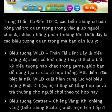
Trong Thần Tài Đến TDTC, các biểu tượng cơ bản
đóng vai trò quan trọng trong việc giúp người
chơi đạt được những phần thưởng lớn. Dưới đây là
các biểu tượng quan trọng mà bạn cần lưu ý:
Biểu tượng WILD – Thần Tài Đến: Đây là biểu
tượng đặc biệt có khả năng thay thế cho bất
kỳ biểu tượng nào khác trong game, giúp bạn
dễ dàng tạo ra các tổ hợp thắng. Một điểm đặc
biệt là nếu WILD xuất hiện cùng lúc với biểu
tượng Phật Di Lặc, hệ thống sẽ tổng hợp lại và
trả thưởng cho người chơi theo tổ hợp này.
Biểu tượng Scatter – Chiêng Vàng: Khi chiêng
vàng (biểu tượng Scatter) xuất hiện liên tiếp ở