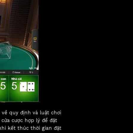
về quy định và luật chơi
cửa cược hợp lý để đặt
khi kết thúc thời gian đặt