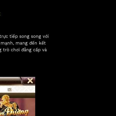
C
rực tiếp song song với
h mạnh, mang đến kết
 trò chơi đẳng cấp và