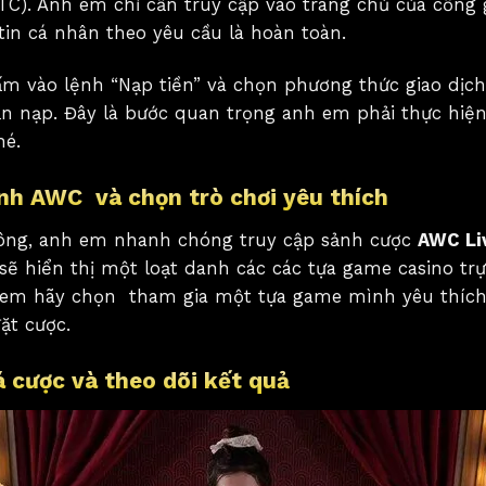
DTC). Anh em chỉ cần truy cập vào trang chủ của cổn
tin cá nhân theo yêu cầu là hoàn toàn.
ấm vào lệnh “Nạp tiền” và chọn phương thức giao dịc
 cần nạp. Đây là bước quan trọng anh em phải thực hi
hé.
nh AWC và chọn trò chơi yêu thích
công, anh em nhanh chóng truy cập sảnh cược
AWC Li
ẽ hiển thị một loạt danh các các tựa game casino tr
h em hãy chọn tham gia một tựa game mình yêu thích 
đặt cược.
á cược và theo dõi kết quả