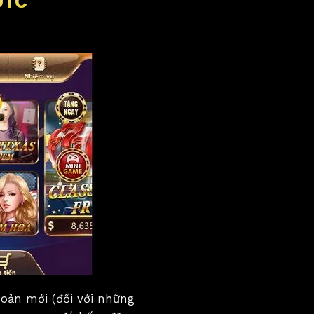
DTC
hoản mới (đối với những