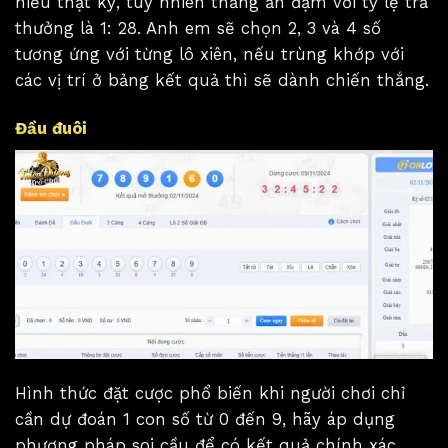
hiểu thật kỹ, tuy nhiên thắng ăn đậm với tỷ lệ trả
thưởng là 1: 28. Anh em sẽ chọn 2, 3 và 4 số
tương ứng với từng lô xiên, nếu trùng khớp với
các vị trí ở bảng kết quả thì sẽ dành chiến thắng.
Đầu đuôi
Hình thức đặt cược phổ biến khi người chơi chỉ
cần dự đoán 1 con số từ 0 đến 9, hãy áp dụng
phương pháp soi cầu để có kết quả chính xác