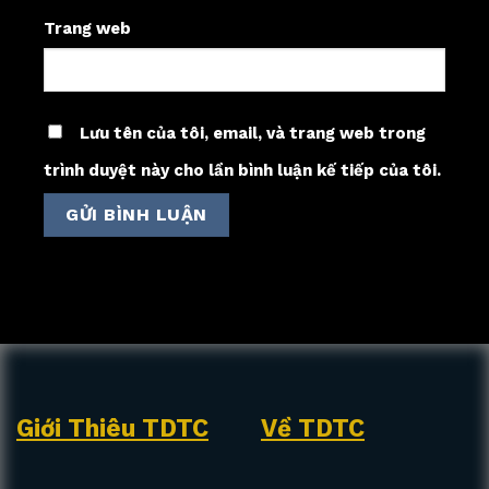
Trang web
Lưu tên của tôi, email, và trang web trong
trình duyệt này cho lần bình luận kế tiếp của tôi.
Giới Thiêu TDTC
Về TDTC