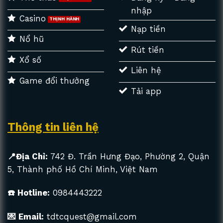
nhập
Casino
Nạp tiền
Nổ hũ
Rút tiền
Xổ số
Liên hệ
Game đổi thưởng
Tải app
Thông tin liên hệ
📍Địa Chỉ:
742 Đ. Trần Hưng Đạo, Phường 2, Quận
5, Thành phố Hồ Chí Minh, Việt Nam
☎️ Hotline:
0984443222
💌 Email:
tdtcquest@gmail.com