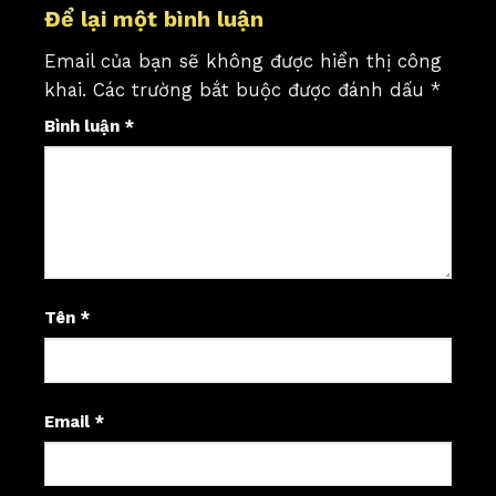
Để lại một bình luận
Email của bạn sẽ không được hiển thị công
khai.
Các trường bắt buộc được đánh dấu
*
Bình luận
*
Tên
*
Email
*