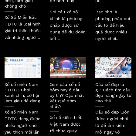
chín, làm giàu
đề hôm nay
đề
không khó
Soi cầu xổ số
Bạc nhớ là
Xổ Số Miền Bắc
chính là phương
phương pháp soi
TDTC là loại hình
pháp được sử
cầu lô đề hiệu
giải trí thân thuộc
dụng để dự đoán
quả được nhiều
với những người...
kết...
người chơi...
Xổ số miền Nam
Xem cầu xổ số
Cầu số đẹp là
TDTC | Chơi
hôm nay ở đâu
gì? Cách tìm cầu
xanh chín, cơ hội
uy tín? Cập nhật
đẹp hàng ngày từ
làm giàu dễ dàng
kết quả sớm
cao thủ
nhất?
Xổ số miền Nam
Cầu số đẹp luôn
Xổ số kiến thiết
TDTC đang được
được người chơi
Việt Nam được
nhiều người chơi
lô đề tìm kiếm
tổ chức quay
yêu thích mỗi lần
mỗi ngày với