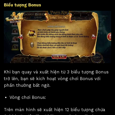
Biểu tượng Bonus
Khi bạn quay và xuất hiện từ 3 biểu tượng Bonus
trở lên, bạn sẽ kích hoạt vòng chơi Bonus với
phần thưởng bất ngờ.
Vòng chơi Bonus:
Trên màn hình sẽ xuất hiện 12 biểu tượng chứa