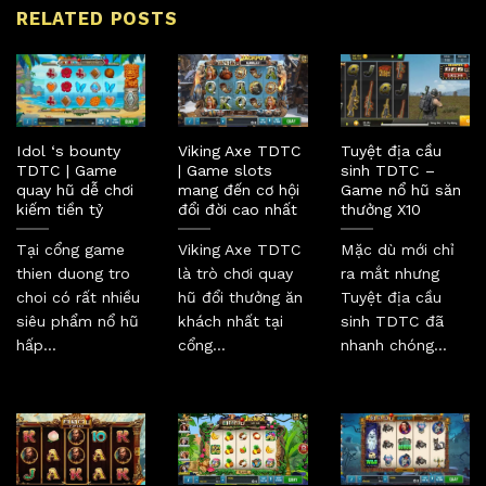
RELATED POSTS
Idol ‘s bounty
Viking Axe TDTC
Tuyệt địa cầu
TDTC | Game
| Game slots
sinh TDTC –
quay hũ dễ chơi
mang đến cơ hội
Game nổ hũ săn
kiếm tiền tỷ
đổi đời cao nhất
thưởng X10
Tại cổng game
Viking Axe TDTC
Mặc dù mới chỉ
thien duong tro
là trò chơi quay
ra mắt nhưng
choi có rất nhiều
hũ đổi thưởng ăn
Tuyệt địa cầu
siêu phẩm nổ hũ
khách nhất tại
sinh TDTC đã
hấp...
cổng...
nhanh chóng...