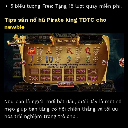
5 biểu tượng Free: Tặng 18 lượt quay miễn phí.
Tips săn nổ hũ Pirate king TDTC cho
newbie
Nếu bạn là người mới bắt đầu, dưới đây là một số
mẹo giúp bạn tăng cơ hội chiến thắng và tối ưu
hóa trải nghiệm trong trò chơi.