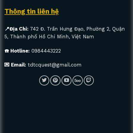
Thông tin liên hệ
📍Địa Chỉ:
742 Đ. Trần Hưng Đạo, Phường 2, Quận
5, Thành phố Hồ Chí Minh, Việt Nam
☎️ Hotline:
0984443222
💌 Email:
tdtcquest@gmail.com