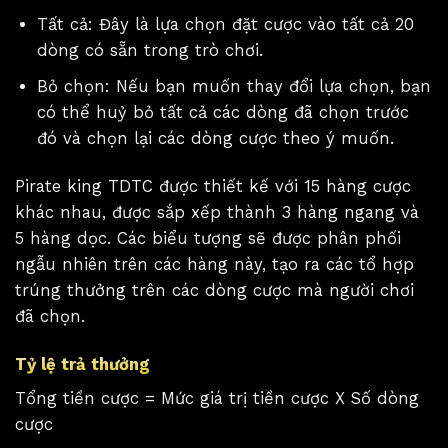
Tất cả: Đây là lựa chọn đặt cược vào tất cả 20
dòng có sẵn trong trò chơi.
Bỏ chọn: Nếu bạn muốn thay đổi lựa chọn, bạn
có thể huỷ bỏ tất cả các dòng đã chọn trước
đó và chọn lại các dòng cược theo ý muốn.
Pirate king TDTC được thiết kế với 15 hàng cược
khác nhau, được sắp xếp thành 3 hàng ngang và
5 hàng dọc. Các biểu tượng sẽ được phân phối
ngẫu nhiên trên các hàng này, tạo ra các tổ hợp
trúng thưởng trên các dòng cược mà người chơi
đã chọn.
Tỷ lệ trả thưởng
Tổng tiền cược = Mức giá trị tiền cược X Số dòng
cược