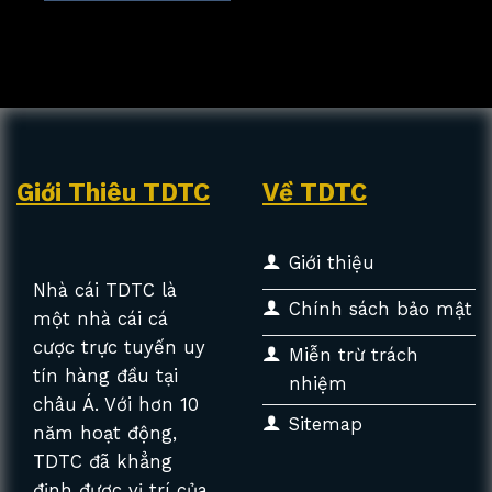
Giới Thiêu TDTC
Về TDTC
Giới thiệu
Nhà cái TDTC là
Chính sách bảo mật
một nhà cái cá
cược trực tuyến uy
Miễn trừ trách
tín hàng đầu tại
nhiệm
châu Á. Với hơn 10
Sitemap
năm hoạt động,
TDTC đã khẳng
định được vị trí của