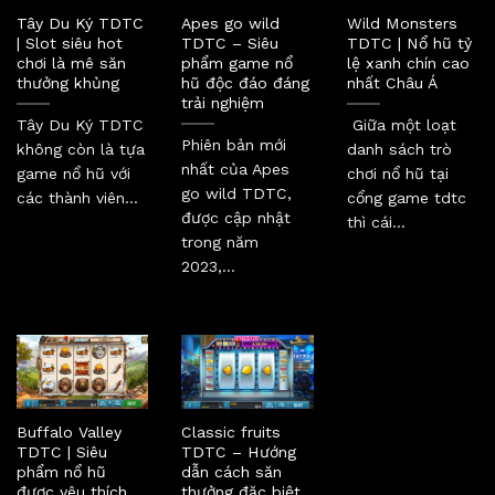
Tây Du Ký TDTC
Apes go wild
Wild Monsters
| Slot siêu hot
TDTC – Siêu
TDTC | Nổ hũ tỷ
chơi là mê săn
phẩm game nổ
lệ xanh chín cao
thưởng khủng
hũ độc đáo đáng
nhất Châu Á
trải nghiệm
Tây Du Ký TDTC
Giữa một loạt
Phiên bản mới
không còn là tựa
danh sách trò
nhất của Apes
game nổ hũ với
chơi nổ hũ tại
go wild TDTC,
các thành viên...
cổng game tdtc
được cập nhật
thì cái...
trong năm
2023,...
Buffalo Valley
Classic fruits
TDTC | Siêu
TDTC – Hướng
phẩm nổ hũ
dẫn cách săn
được yêu thích
thưởng đặc biệt