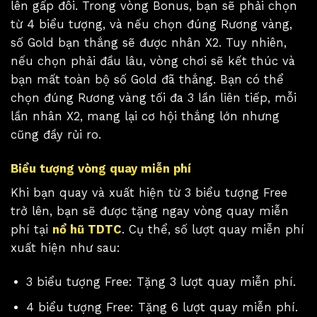
lên gấp đôi. Trong vòng Bonus, bạn sẽ phải chọn
từ 4 biểu tượng, và nếu chọn đúng Rương vàng,
số Gold bạn thắng sẽ được nhân X2. Tuy nhiên,
nếu chọn phải đầu lâu, vòng chơi sẽ kết thúc và
bạn mất toàn bộ số Gold đã thắng. Bạn có thể
chọn đúng Rương vàng tối đa 3 lần liên tiếp, mỗi
lần nhân X2, mang lại cơ hội thắng lớn nhưng
cũng đầy rủi ro.
Biểu tượng vòng quay miễn phí
Khi bạn quay và xuất hiện từ 3 biểu tượng Free
trở lên, bạn sẽ được tặng ngay vòng quay miễn
phí tại
nổ hũ TDTC
. Cụ thể, số lượt quay miễn phí
xuất hiện như sau:
3 biểu tượng Free: Tặng 3 lượt quay miễn phí.
4 biểu tượng Free: Tặng 6 lượt quay miễn phí.