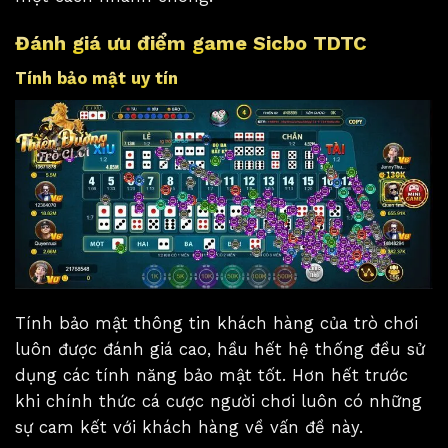
Đánh giá ưu điểm game Sicbo TDTC
Tính bảo mật uy tín
Tính bảo mật thông tin khách hàng của trò chơi
luôn được đánh giá cao, hầu hết hệ thống đều sử
dụng các tính năng bảo mật tốt. Hơn hết trước
khi chính thức cá cược người chơi luôn có những
sự cam kết với khách hàng về vấn đề này.