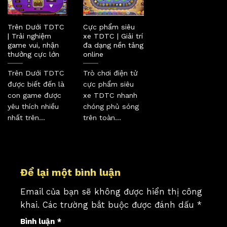
Trên Dưới TDTC
Cực phẩm siêu
| Trải nghiệm
xe TDTC | Giải trí
game vui, nhận
đa dạng nền tảng
thưởng cực lớn
online
Trên Dưới TDTC
Trò chơi điện tử
được biết đến là
cực phẩm siêu
con game được
xe TDTC nhanh
yêu thích nhiều
chóng phủ sóng
nhất trên...
trên toàn...
Để lại một bình luận
Email của bạn sẽ không được hiển thị công
khai.
Các trường bắt buộc được đánh dấu
*
Bình luận
*