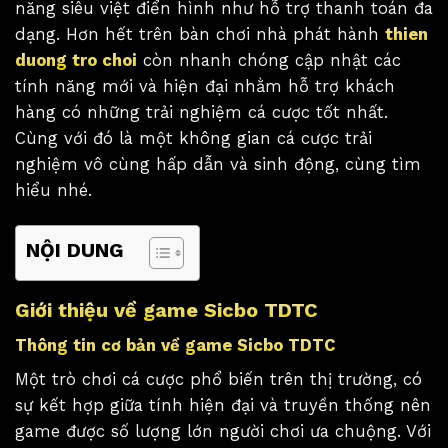
năng siêu việt điển hình như hỗ trợ thanh toán đa
dạng. Hơn hết trên bàn chơi nhà phát hành
thien
duong tro choi
còn nhanh chóng cập nhật các
tính năng mới và hiện đại nhằm hỗ trợ khách
hàng có những trải nghiệm cá cược tốt nhất.
Cùng với đó là một không gian cá cược trải
nghiệm vô cùng hấp dẫn và sinh động, cùng tìm
hiểu nhé.
NỘI DUNG
Giới thiệu về game Sicbo TDTC
Thông tin cơ bản về game Sicbo TDTC
Một trò chơi cá cược phổ biến trên thị trường, có
sự kết hợp giữa tính hiện đại và truyền thống nên
game được số lượng lớn người chơi ưa chuộng. Với