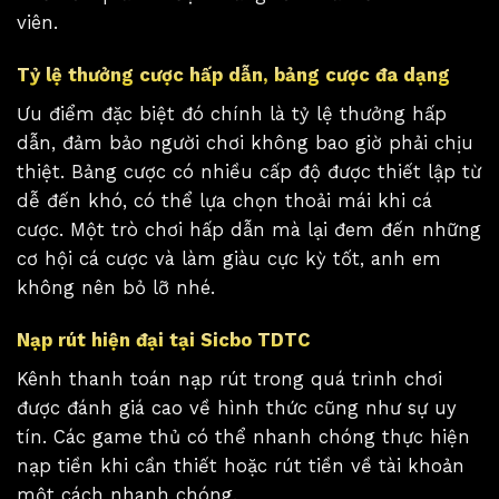
viên.
Tỷ lệ thưởng cược hấp dẫn, bảng cược đa dạng
Ưu điểm đặc biệt đó chính là tỷ lệ thưởng hấp
dẫn, đảm bảo người chơi không bao giờ phải chịu
thiệt. Bảng cược có nhiều cấp độ được thiết lập từ
dễ đến khó, có thể lựa chọn thoải mái khi cá
cược. Một trò chơi hấp dẫn mà lại đem đến những
cơ hội cá cược và làm giàu cực kỳ tốt, anh em
không nên bỏ lỡ nhé.
Nạp rút hiện đại tại Sicbo TDTC
Kênh thanh toán nạp rút trong quá trình chơi
được đánh giá cao về hình thức cũng như sự uy
tín. Các game thủ có thể nhanh chóng thực hiện
nạp tiền khi cần thiết hoặc rút tiền về tài khoản
một cách nhanh chóng.