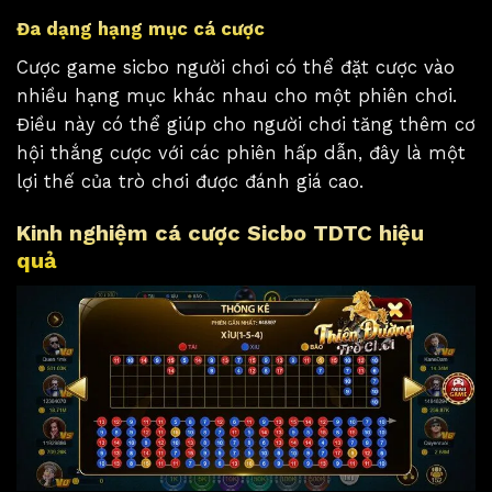
Đa dạng hạng mục cá cược
Cược game sicbo người chơi có thể đặt cược vào
nhiều hạng mục khác nhau cho một phiên chơi.
Điều này có thể giúp cho người chơi tăng thêm cơ
hội thắng cược với các phiên hấp dẫn, đây là một
lợi thế của trò chơi được đánh giá cao.
Kinh nghiệm cá cược Sicbo TDTC hiệu
quả