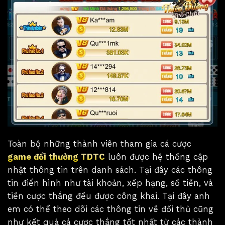
Toàn bộ những thành viên tham gia cá cược
game đổi thưởng TDTC
luôn được hệ thống cập
nhật thông tin trên danh sách. Tại đây các thông
tin điển hình như tài khoản, xếp hạng, số tiền, và
tiền cược thắng đều được công khai. Tại đây anh
em có thể theo dõi các thông tin về đối thủ cũng
như kết quả cá cược thắng tốt nhất từ các thành