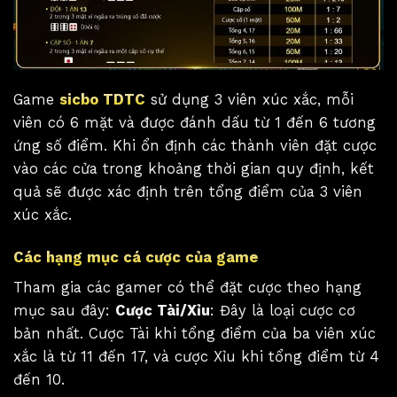
Game
sicbo TDTC
sử dụng 3 viên xúc xắc, mỗi
viên có 6 mặt và được đánh dấu từ 1 đến 6 tương
ứng số điểm. Khi ổn định các thành viên đặt cược
vào các cửa trong khoảng thời gian quy định, kết
quả sẽ được xác định trên tổng điểm của 3 viên
xúc xắc.
Các hạng mục cá cược của game
Tham gia các gamer có thể đặt cược theo hạng
mục sau đây:
Cược Tài/Xỉu
: Đây là loại cược cơ
bản nhất. Cược Tài khi tổng điểm của ba viên xúc
xắc là từ 11 đến 17, và cược Xỉu khi tổng điểm từ 4
đến 10.