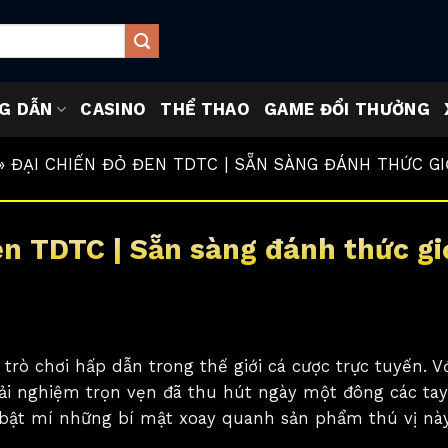
G DẪN
CASINO
THỂ THAO
GAME ĐỔI THƯỞNG
»
ĐẠI CHIẾN ĐỎ ĐEN TDTC | SẴN SÀNG ĐÁNH THỨC GI
en TDTC | Sẵn sàng đánh thức gi
 trò chơi hấp dẫn trong thế giới cá cược trực tuyến. V
trải nghiệm trọn vẹn đã thu hút ngày một đông các ta
bật mí những bí mật xoay quanh sản phẩm thú vị này