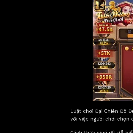
Luật chơi Đại Chiến Đỏ 
với việc người chơi chọ
Cách thức chơi rất dễ hi