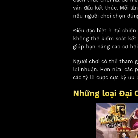
ván đấu kết thúc. Mỗi lầ
nếu người chơi chọn đún
Điều đặc biệt ở đại chiế
không thể kiểm soát kết 
giúp bạn nâng cao cơ hội
Người chơi có thể tham gi
lợi nhuận. Hơn nữa, các 
các tỷ lệ cược cực kỳ ưu
Những loại Đại