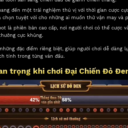
 mang đến một trải nghiệm thú vị với thời gian cược cực
ựa chọn tuyệt vời cho những ai muốn thử vận may và 
ot là phiên bản cao cấp, nơi người chơi có thể cược v
 thưởng cực khủng.
ó những đặc điểm riêng biệt, giúp người chơi dễ dàng 
ch tính trong từng ván đấu.
an trọng khi chơi Đại Chiến Đỏ Đ