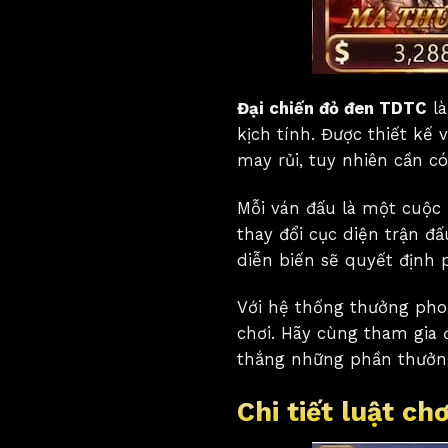
Đại chiến đỏ đen TDTC
là
kịch tính. Được thiết kế 
may rủi, tuy nhiên cần c
Mỗi ván đấu là một cuộc 
thay đổi cục diện trận đ
diễn biến sẽ quyết định
Với hệ thống thưởng phon
chơi. Hãy cùng tham gia 
thắng những phần thưởng 
Chi tiết luật c