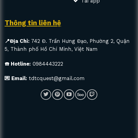
Tải app
Thông tin liên hệ
📍Địa Chỉ:
742 Đ. Trần Hưng Đạo, Phường 2, Quận
5, Thành phố Hồ Chí Minh, Việt Nam
☎️ Hotline:
0984443222
💌 Email:
tdtcquest@gmail.com