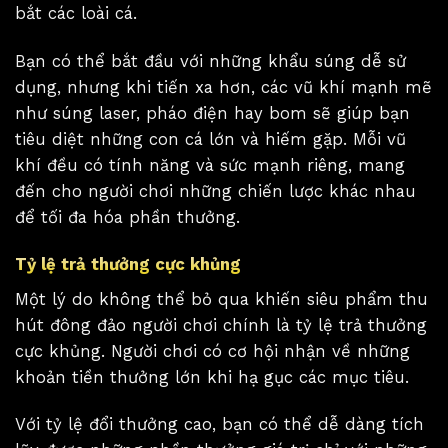
bắt các loài cá.
Bạn có thể bắt đầu với những khẩu súng dễ sử
dụng, nhưng khi tiến xa hơn, các vũ khí mạnh mẽ
như súng laser, pháo điện hay bom sẽ giúp bạn
tiêu diệt những con cá lớn và hiếm gặp. Mỗi vũ
khí đều có tính năng và sức mạnh riêng, mang
đến cho người chơi những chiến lược khác nhau
để tối đa hóa phần thưởng.
Tỷ lệ trả thưởng cực khủng
Một lý do không thể bỏ qua khiến siêu phẩm thu
hút đông đảo người chơi chính là tỷ lệ trả thưởng
cực khủng. Người chơi có cơ hội nhận về những
khoản tiền thưởng lớn khi hạ gục các mục tiêu.
Với tỷ lệ đổi thưởng cao, bạn có thể dễ dàng tích