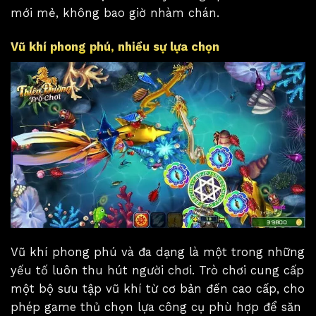
mới mẻ, không bao giờ nhàm chán.
Vũ khí phong phú, nhiều sự lựa chọn
Vũ khí phong phú và đa dạng là một trong những
yếu tố luôn thu hút người chơi. Trò chơi cung cấp
một bộ sưu tập vũ khí từ cơ bản đến cao cấp, cho
phép game thủ chọn lựa công cụ phù hợp để săn