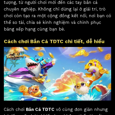
tượng, từ người chơi mới đến các tay bắn cá
chuyên nghiệp. Không chỉ dừng lại ở giải trí, trò
chơi còn tạo ra một cộng đồng kết nối, nơi bạn có
thể so tài, chia sẻ kinh nghiệm và chinh phục
bảng xếp hạng cùng bạn bè.
Cách chơi Bắn Cá TDTC chi tiết, dễ hiểu
Cách chơi
Bắn Cá TDTC
vô cùng đơn giản nhưng