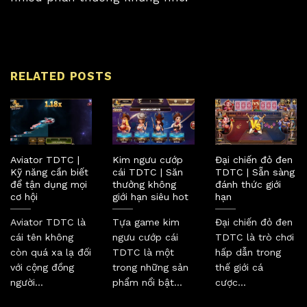
RELATED POSTS
Aviator TDTC |
Kim ngưu cướp
Đại chiến đỏ đen
Kỹ năng cần biết
cái TDTC | Săn
TDTC | Sẵn sàng
để tận dụng mọi
thưởng không
đánh thức giới
cơ hội
giới hạn siêu hot
hạn
Aviator TDTC là
Tựa game kim
Đại chiến đỏ đen
cái tên không
ngưu cướp cái
TDTC là trò chơi
còn quá xa lạ đối
TDTC là một
hấp dẫn trong
với cộng đồng
trong những sản
thế giới cá
người...
phẩm nổi bật...
cược...