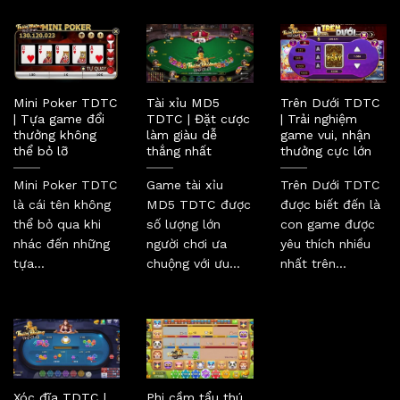
Mini Poker TDTC
Tài xỉu MD5
Trên Dưới TDTC
| Tựa game đổi
TDTC | Đặt cược
| Trải nghiệm
thưởng không
làm giàu dễ
game vui, nhận
thể bỏ lỡ
thắng nhất
thưởng cực lớn
Mini Poker TDTC
Game tài xỉu
Trên Dưới TDTC
là cái tên không
MD5 TDTC được
được biết đến là
thể bỏ qua khi
số lượng lớn
con game được
nhác đến những
người chơi ưa
yêu thích nhiều
tựa...
chuộng với ưu...
nhất trên...
Xóc đĩa TDTC |
Phi cầm tẩu thú