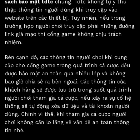
sách bảo mật tdtc
chung. Tdtc không tự ý thu
thập thông tin người dùng khi truy cập vào
website trên các thiết bị. Tuy nhiên, nếu trong
trường hợp người chơi truy cập phải những đường
link giả mạo thì cổng game không chịu trách
nhiệm.
Bên cạnh đó, các thông tin người chơi khi cung
cấp cho cổng game trong quá trình cá cược đều
được bảo mật an toàn qua nhiều lớp và không
bao giờ chia sẻ ra bên ngoài. Các thông tin của
khách hàng sẽ được lưu trữ trong suốt quá trình
người chơi tham gia cá cược, nếu xảy ra sự cố hệ
thống sẽ tự động xóa dữ liệu và tài khoản người
dùng. Chính vì thế, khi tham gia cá cược người
chơi không cần lo lắng về vấn đề an toàn thông
tin nhé.