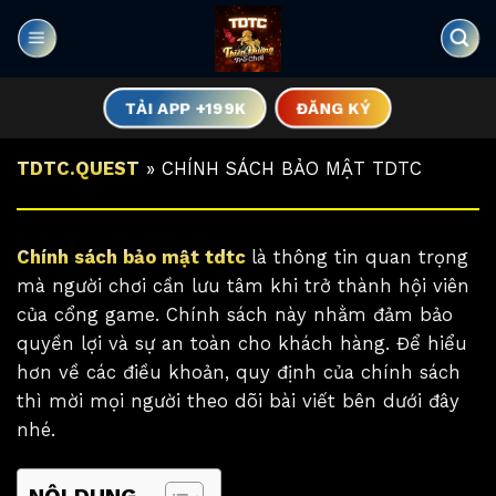
Chuyển
đến
nội
dung
TẢI APP +199K
ĐĂNG KÝ
TDTC.QUEST
»
CHÍNH SÁCH BẢO MẬT TDTC
Chính sách bảo mật tdtc
là thông tin quan trọng
mà người chơi cần lưu tâm khi trở thành hội viên
của cổng game. Chính sách này nhằm đảm bảo
quyền lợi và sự an toàn cho khách hàng. Để hiểu
hơn về các điều khoản, quy định của chính sách
thì mời mọi người theo dõi bài viết bên dưới đây
nhé.