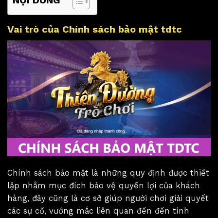
NỘI DUNG
Vai trò của Chính sách bảo mật tdtc
Chính sách bảo mật là những quy định được thiết
lập nhằm mục đích bảo vệ quyền lợi của khách
hàng, đây cũng là cơ sở giúp người chơi giải quyết
các sự cố, vướng mắc liên quan đến đến tính