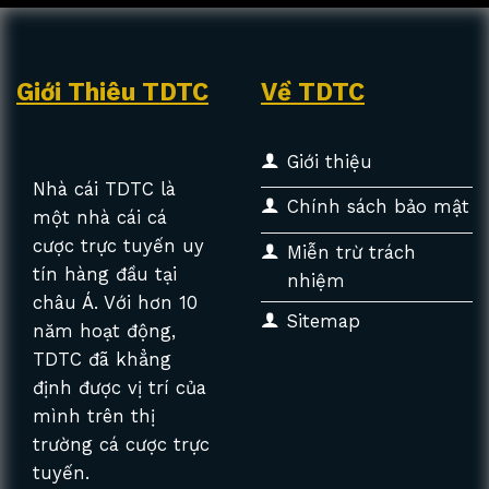
Giới Thiêu TDTC
Về TDTC
Giới thiệu
Nhà cái TDTC là
Chính sách bảo mật
một nhà cái cá
cược trực tuyến uy
Miễn trừ trách
tín hàng đầu tại
nhiệm
châu Á. Với hơn 10
Sitemap
năm hoạt động,
TDTC đã khẳng
định được vị trí của
mình trên thị
trường cá cược trực
tuyến.