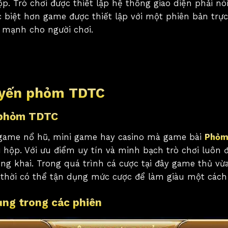
p. Trò chơi được thiết lập hệ thống giao diện phải nói
 biệt hơn game được thiết lập với một phiên bản trự
h mạnh cho người chơi.
tuyến phỏm TDTC
i phỏm TDTC
i game nổ hũ, mini game hay casino mà game bài
Phỏm
hộp. Với ưu điểm uy tín và minh bạch trò chơi luôn 
ng khai. Trong quá trình cá cược tại đây game thủ vừa
g thời có thể tận dụng mức cược để làm giàu một các
ụng trong các phiên