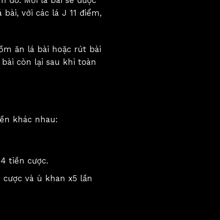
n đồ. Mỗi lá bài sẽ được
ài, với các lá J 11 điểm,
ồm ăn lá bài hoặc rút bài
bài còn lại sau khi toàn
iền khác nhau:
x4 tiền cược.
n cược và ù khan x5 lần