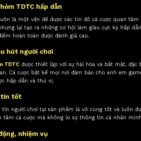
 phỏm TDTC hấp dẫn
luôn là một vấn đề được các tín đồ cá cược quan tâm 
nhưng lại tạo ra những cơ hội làm giàu cực kỳ hấp dẫn
điểm hoàn toàn được đánh giá cao.
hu hút người chơi
no TDTC
được thiết lập với sự hài hòa và bắt mắt, đặc 
ian. Cá cược bất kể mọi nơi đảm bảo cho anh em gam
ợc hấp dẫn và thú vị.
tin tốt
tin người chơi tại sản phẩm là vô cùng tốt và luôn đư
n tâm cá cược mà không lo sợ thông tin cá nhân mình 
động, nhiệm vụ