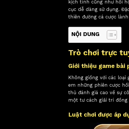
kịch tính cũng như hồi hộ
cục dễ dàng sử dụng. Đặc
thiên đường cá cược làn
NỘI DUNG
Trò chơi trực 
Giới thiệu game bà
Không giống với các loạ
em những phiên cược hồi 
thủ đánh giá cao về sự cô
một tư cách giải trí đồn
Luật chơi được áp d