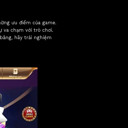
hững ưu điểm của game.
 va chạm với trò chơi.
 bằng, hãy trải nghiệm