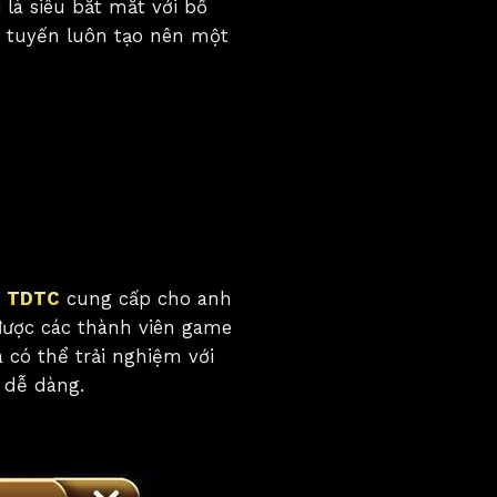
 là siêu bắt mắt với bố
c tuyến luôn tạo nên một
 TDTC
cung cấp cho anh
được các thành viên game
 có thể trải nghiệm với
h dễ dàng.