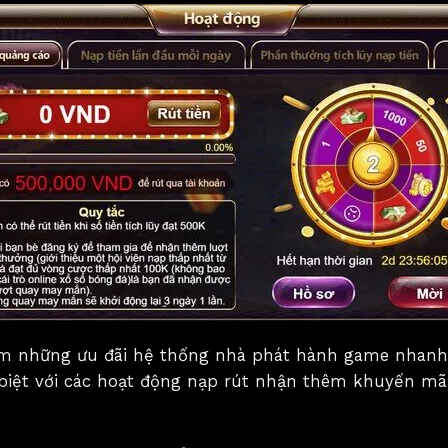
m những ưu đãi hệ thống nhà phát hành game nhanh 
biệt với các hoạt động nạp rút nhận thêm khuyến mã