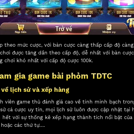
 theo mức cược, với bàn cược càng thấp cấp độ càng 
hơi được tăng dần theo cấp độ, dễ nhất với bàn cược 
g chơi khó nhất với cấp độ cược 100k.
tham gia game bài phỏm TDTC
về lịch sử và xếp hàng
h viên game thủ đánh giá cao về tính minh bạch tron
 sử cá cược uy tín, mọi lịch sử luôn được cập nhật tạ
n hết với sự thống kê xếp hạng thành tích nổi bật của
 hoặc các thứ tự….