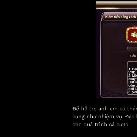
Để hỗ trợ anh em có thê
cũng như nhiệm vụ. Đặc 
cho quá trình cá cược.