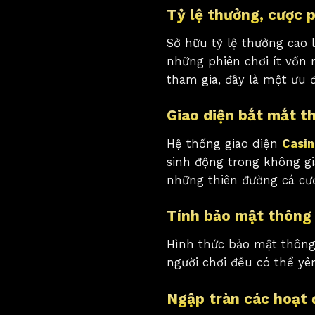
Tỷ lệ thưởng, cược
Sở hữu tỷ lệ thưởng cao 
những phiên chơi ít vốn 
tham gia, đây là một ưu 
Giao diện bắt mắt t
Hệ thống giao diện
Casi
sinh động trong không g
những thiên đường cá cư
Tính bảo mật thông 
Hình thức bảo mật thông 
người chơi đều có thể yê
Ngập tràn các hoạt 