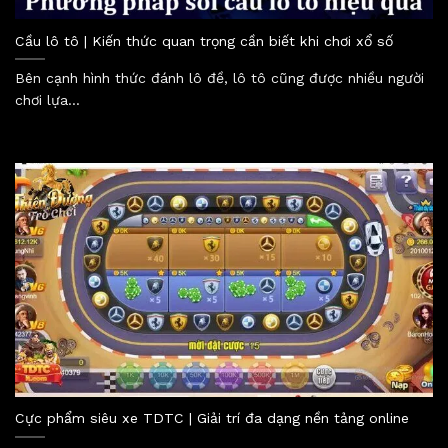
Cầu lô tô | Kiến thức quan trọng cần biết khi chơi xổ số
Bên cạnh hình thức đánh lô đề, lô tô cũng được nhiều người
chơi lựa...
Cực phẩm siêu xe TDTC | Giải trí đa dạng nền tảng online