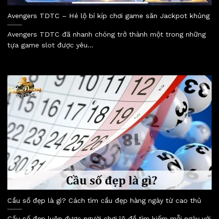
Avengers TDTC – Hé lộ bí kíp chơi game săn Jackpot khủng
Avengers TDTC đã nhanh chóng trở thành một trong những
tựa game slot được yêu...
Cầu số đẹp là gì? Cách tìm cầu đẹp hàng ngày từ cao thủ
Cầu số đẹp luôn được người chơi lô đề tìm kiếm mỗi ngày với