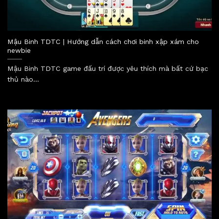
Mậu Binh TDTC | Hướng dẫn cách chơi binh xập xám cho
newbie
Mậu Binh TDTC game đấu trí được yêu thích mà bất cứ bạc
thủ nào...