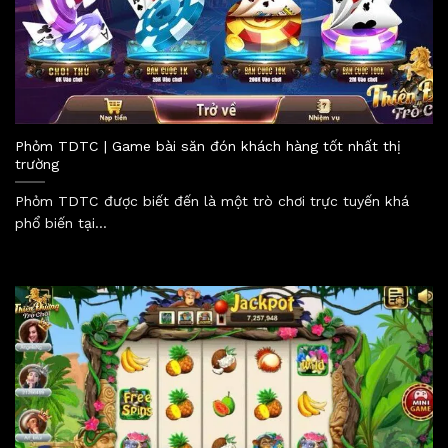
Phỏm TDTC | Game bài săn đón khách hàng tốt nhất thị
trường
Phỏm TDTC được biết đến là một trò chơi trực tuyến khá
phổ biến tại...