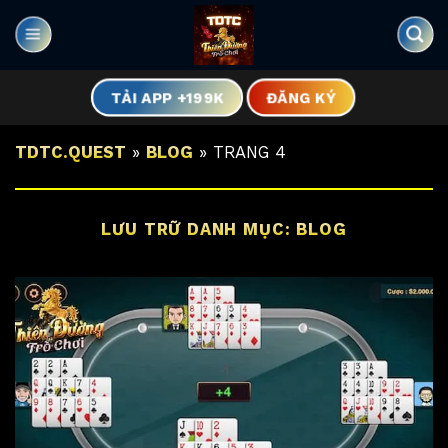
Chuyển
đến
nội
dung
TẢI APP +199K
ĐĂNG KÝ
TDTC.QUEST
»
BLOG
»
TRANG 4
LƯU TRỮ DANH MỤC:
BLOG