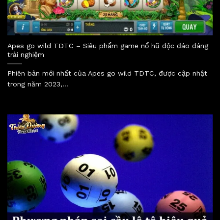
Apes go wild TDTC – Siêu phẩm game nổ hũ độc đáo đáng
trải nghiệm
Phiên bản mới nhất của Apes go wild TDTC, được cập nhật
trong năm 2023,...