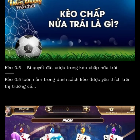
Kèo 0.5 – Bí quyết đặt cược trong kèo chấp nửa trái
Kèo 0.5 luôn nằm trong danh sách kèo được yêu thích trên
thị trường cá...