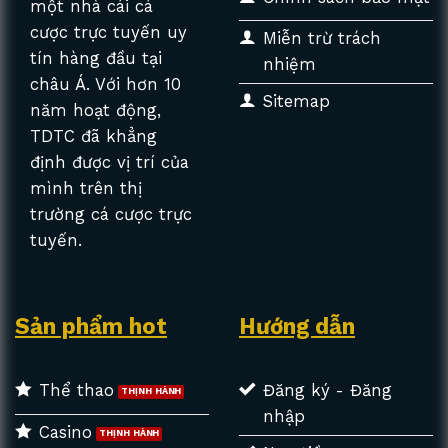
một nhà cái cá
cược trực tuyến uy
Miễn trừ trách
tín hàng đầu tại
nhiệm
châu Á. Với hơn 10
Sitemap
năm hoạt động,
TDTC đã khẳng
định được vị trí của
mình trên thị
trường cá cược trực
tuyến.
Sản phẩm hot
Hướng dẫn
Thể thao
Đăng ký - Đăng
nhập
Casino