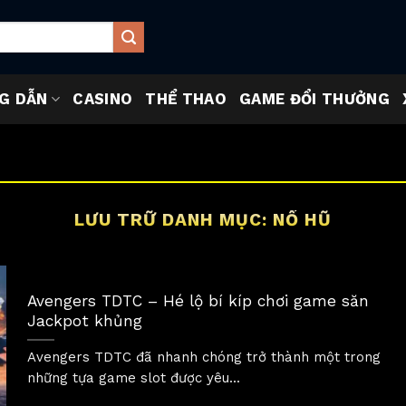
G DẪN
CASINO
THỂ THAO
GAME ĐỔI THƯỞNG
LƯU TRỮ DANH MỤC:
NỔ HŨ
Avengers TDTC – Hé lộ bí kíp chơi game săn
Jackpot khủng
Avengers TDTC đã nhanh chóng trở thành một trong
những tựa game slot được yêu...