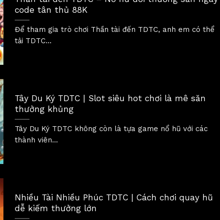
code tân thủ 88K
Để tham gia trò chơi Thần tài đến TDTC, anh em có thể
tải TDTC...
Tây Du Ký TDTC | Slot siêu hot chơi là mê săn
thưởng khủng
Tây Du Ký TDTC không còn là tựa game nổ hũ với các
thành viên...
Nhiều Tài Nhiều Phúc TDTC | Cách chơi quay hũ
dễ kiếm thưởng lớn