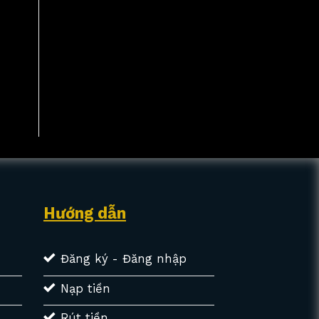
Hướng dẫn
Đăng ký - Đăng nhập
Nạp tiền
Rút tiền