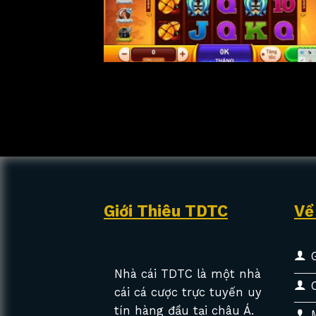
Giới Thiêu TDTC
Về
Nhà cái TDTC là một nhà
cái cá cược trực tuyến uy
tín hàng đầu tại châu Á.