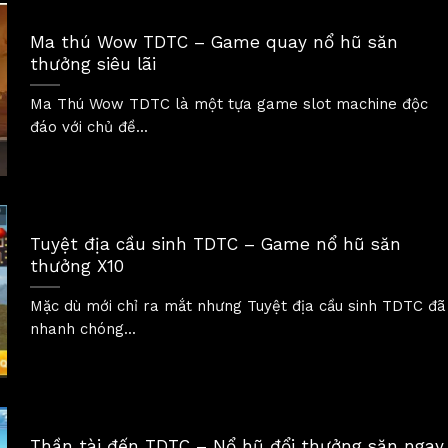
Ma thú Wow TDTC – Game quay nổ hũ săn
thưởng siêu lãi
Ma Thú Wow TDTC là một tựa game slot machine độc
đáo với chủ đề...
Tuyệt địa cầu sinh TDTC – Game nổ hũ săn
thưởng X10
Mặc dù mới chỉ ra mắt nhưng Tuyệt địa cầu sinh TDTC đã
nhanh chóng...
Thần tài đến TDTC – Nổ hũ đổi thưởng săn ngay