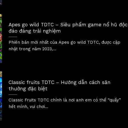
Apes go wild TDTC – Siêu phẩm game nổ hũ độc
đáo đáng trải nghiệm
Phiên bản mới nhất của Apes go wild TDTC, được cập
nhật trong năm 2023,...
Classic fruits TDTC – Hướng dẫn cách săn
thưởng đặc biệt
Classic Fruits TDTC chính là nơi anh em có thể “quẩy”
hết mình, vui chơi...