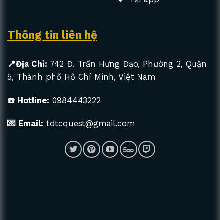
Thông tin liên hệ
📍Địa Chỉ:
742 Đ. Trần Hưng Đạo, Phường 2, Quận
5, Thành phố Hồ Chí Minh, Việt Nam
☎️ Hotline:
0984443222
💌 Email:
tdtcquest@gmail.com