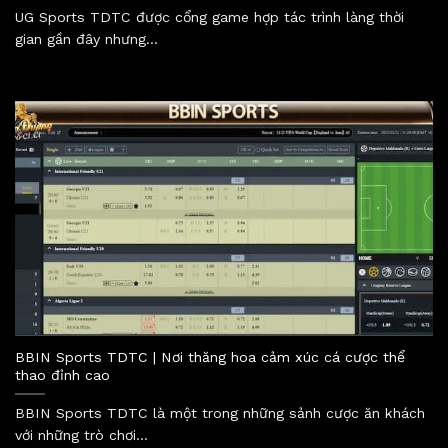
UG Sports TDTC được cổng game hợp tác trình làng thời
gian gần đây nhưng...
BBIN Sports TDTC | Nơi thăng hoa cảm xúc cá cược thể
thao đỉnh cao
BBIN Sports TDTC là một trong những sảnh cược ăn khách
với những trò chơi...