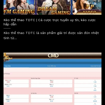
Kèo thể thao TDTC | Cá cược trực tuyến uy tín, kèo cược
hấp dẫn
Kèo thể thao TDTC là sản phẩm giải trí được săn đón nhiệt
tình từ...