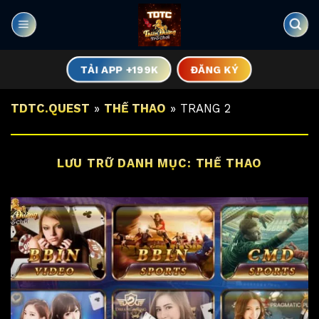
Chuyển
đến
nội
dung
TẢI APP +199K
ĐĂNG KÝ
TDTC.QUEST
»
THỂ THAO
»
TRANG 2
LƯU TRỮ DANH MỤC:
THỂ THAO